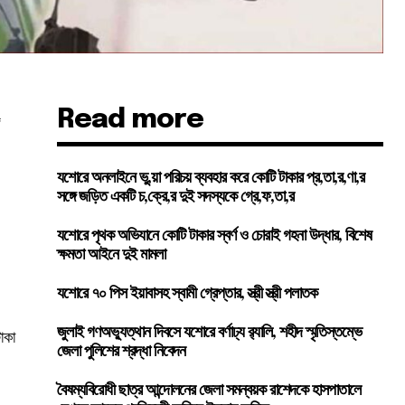
Read more
ে
যশোরে অনলাইনে ভু,য়া পরিচয় ব্যবহার করে কোটি টাকার প্র,তা,র,ণা,র
সঙ্গে জড়িত একটি চ,ক্রে,র দুই সদস্যকে গ্রে,ফ,তা,র
যশোরে পৃথক অভিযানে কোটি টাকার স্বর্ণ ও চোরাই গহনা উদ্ধার, বিশেষ
ক্ষমতা আইনে দুই মামলা
যশোরে ৭০ পিস ইয়াবাসহ স্বামী গ্রেপ্তার, স্ত্রী স্ত্রী পলাতক
জুলাই গণঅভ্যুত্থান দিবসে যশোরে বর্ণাঢ্য র‍্যালি, শহীদ স্মৃতিস্তম্ভে
াকা
জেলা পুলিশের শ্রদ্ধা নিবেদন
বৈষম্যবিরোধী ছাত্র আন্দোলনের জেলা সমন্বয়ক রাশেদকে হাসপাতালে