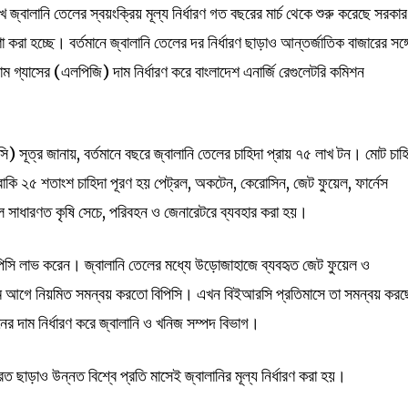
রেখে জ্বালানি তেলের স্বয়ংক্রিয় মূল্য নির্ধারণ গত বছরের মার্চ থেকে শুরু করেছে সরক
রা হচ্ছে। বর্তমানে জ্বালানি তেলের দর নির্ধারণ ছাড়াও আন্তর্জাতিক বাজারের সঙ্গ
াম গ্যাসের (এলপিজি) দাম নির্ধারণ করে বাংলাদেশ এনার্জি রেগুলেটরি কমিশন
) সূত্র জানায়, বর্তমানে বছরে জ্বালানি তেলের চাহিদা প্রায় ৭৫ লাখ টন। মোট চাহ
কি ২৫ শতাংশ চাহিদা পূরণ হয় পেট্রল, অকটেন, কেরোসিন, জেট ফুয়েল, ফার্নেস
 সাধারণত কৃষি সেচে, পরিবহন ও জেনারেটরে ব্যবহার করা হয়।
িসি লাভ করেন। জ্বালানি তেলের মধ্যে উড়োজাহাজে ব্যবহৃত জেট ফুয়েল ও
ের দাম আগে নিয়মিত সমন্বয় করতো বিপিসি। এখন বিইআরসি প্রতিমাসে তা সমন্বয় কর
 দাম নির্ধারণ করে জ্বালানি ও খনিজ সম্পদ বিভাগ।
রত ছাড়াও উন্নত বিশ্বে প্রতি মাসেই জ্বালানির মূল্য নির্ধারণ করা হয়।