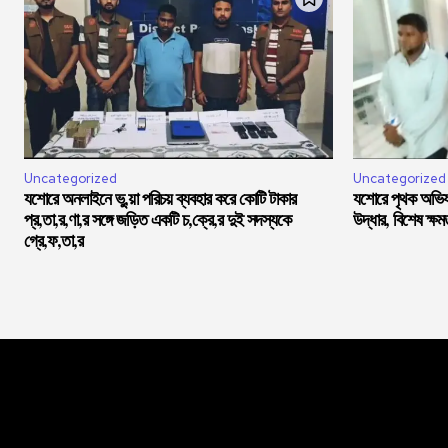
Uncategorized
Uncategorized
যশোরে অনলাইনে ভু,য়া পরিচয় ব্যবহার করে কোটি টাকার
যশোরে পৃথক অভিযা
প্র,তা,র,ণা,র সঙ্গে জড়িত একটি চ,ক্রে,র দুই সদস্যকে
উদ্ধার, বিশেষ ক্ষ
গ্রে,ফ,তা,র