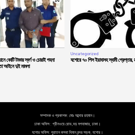
Uncategorized
নে কোটি টাকার স্বর্ণ ও চোরাই গহনা
যশোরে ৭০ পিস ইয়াবাসহ স্বামী গ্রেপ্তার, স্ত
মতা আইনে দুই মামলা
সম্পাদক ও প্রকাশক: মোঃ আব্দার রহমান।
ঢাকা অফিস : গ্রীনওয়ে রোড,বড় মগবাজার, ঢাকা।
যশোর অফিস: পুরাতন কসবা বিমান বন্দর সড়ক, যশোর।