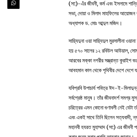
(সা:)-এঁর জীবনী, কর্ম এবং ইসলামে শান্তি
সভা, দোয়া ও মিলাদ মাহফিলের আয়োজন করে
অধ্যাপক ড. মোঃ আব্দুল মজিদ।
সায়্যিদুনা ওয়া সায়্যিদুল মুরসালীনা ওয়ান
হয় ৫৭০ সালের ১২ রবিউল আউয়াল, সোমবার
আরবের মক্কা নগরীর সম্ভ্রান্ত কুরাইশ 
আবহমান কাল থেকে পৃথিবীর দেশে দেশে যথ
যবিপ্রবি উপাচার্য পবিত্র ঈদ-ই-মিলাদুন্
সর্বশ্রেষ্ঠ মানুষ। তাঁর জীবনাদর্শ সমগ্র
চরিত্রের এমন কোনো গুণাবলী নেই যেটা তাঁ
এবং একই সাথে তিনি ছিলেন সত্যবাদী, ন
মহানবী হযরত মুহাম্মাদ (সা:) এর জীবনী
করার জন্য সবার প্রতি আহ্বান জানান।