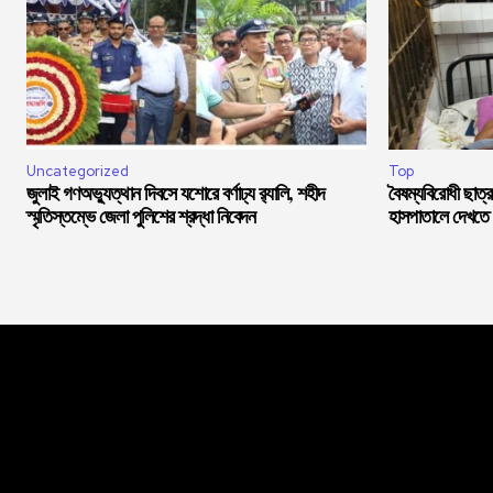
Uncategorized
Top
জুলাই গণঅভ্যুত্থান দিবসে যশোরে বর্ণাঢ্য র‍্যালি, শহীদ
বৈষম্যবিরোধী ছাত্
স্মৃতিস্তম্ভে জেলা পুলিশের শ্রদ্ধা নিবেদন
হাসপাতালে দেখতে আ