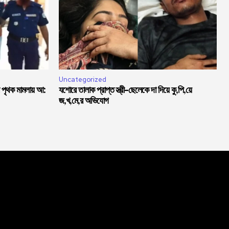
Uncategorized
পৃথক মামলায় আ:
যশোরে তালাক প্রাপ্ত স্ত্রী-ছেলেকে দা দিয়ে কু,পি,য়ে
জ,খ,মে,র অভিযোগ