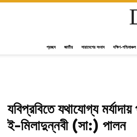
প্রচ্ছদ
জাতীয়
সারাদেশের সংবাদ
দক্ষিণ-পশ্চিমাঞ্চল
যবিপ্রবিতে যথাযোগ্য মর্যাদায়
ই-মিলাদুন্নবী (সা:) পালন