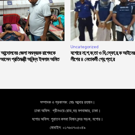
Uncategorized
র আন্দোলনের জেলা সমন্বয়ক রাশেদকে
যশোরে না,শ,ক,তা ও বি,স্ফো,র,ক আইনের 
সেন প্রতিমন্ত্রী অনিন্দ্য ইসলাম অমিত
লীগের ৪ নেতাকর্মী গ্রে,প্তা,র
সম্পাদক ও প্রকাশক: মোঃ আব্দার রহমান।
ঢাকা অফিস : গ্রীনওয়ে রোড,বড় মগবাজার, ঢাকা।
যশোর অফিস: পুরাতন কসবা বিমান বন্দর সড়ক, যশোর।
মোবাইল: ০১৭৬৩৭০৫০৪৯