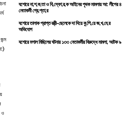
োচনা
যশোরে না,শ,ক,তা ও বি,স্ফো,র,ক আইনের পৃথক মামলায় আ: লীগের ৪
নেতাকর্মী গ্রে,প্তা,র
র্য
যশোরে তালাক প্রাপ্ত স্ত্রী-ছেলেকে দা দিয়ে কু,পি,য়ে জ,খ,মে,র
অভিযোগ
জন্ম
যশোরে মশাল মিছিলের ঘটনায় ১৩৩ নেতাকর্মীর বিরুদ্ধে মামলা, আটক ৯
া:)
র
ীয়
ন
ন ও