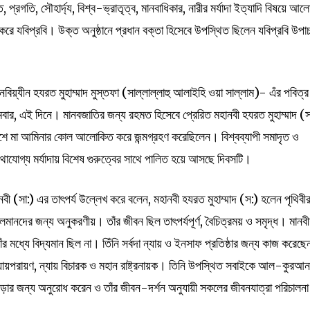
, প্রগতি, সৌহার্দ্য, বিশ্ব-ভ্রাতৃত্ব, মানবাধিকার, নারীর মর্যাদা ইত্যাদি বিষয়ে আল
 যবিপ্রবি। উক্ত অনুষ্ঠানে প্রধান বক্তা হিসেবে উপস্থিত ছিলেন যবিপ্রবি উপাচা
া নবিয়্যীন হযরত মুহাম্মাদ মুস্তফা (সাল্লাল্লাহু আলাইহি ওয়া সাল্লাম)- এঁর পবিত্র 
, এই দিনে। মানবজাতির জন্য রহমত হিসেবে প্রেরিত মহানবী হযরত মুহাম্মাদ (স
বংশে মা আমিনার কোল আলোকিত করে জন্মগ্রহণ করেছিলেন। বিশ্বব্যাপী সমাদৃত ও
াযোগ্য মর্যাদায় বিশেষ গুরুত্বের সাথে পালিত হয়ে আসছে দিবসটি।
নবী (সা:) এর তাৎপর্য উল্লেখ করে বলেন, মহানবী হযরত মুহাম্মাদ (স:) হলেন পৃথিবী
 মুসলমানদের জন্য অনুকরণীয়। তাঁর জীবন ছিল তাৎপর্যপূর্ণ, বৈচিত্রময় ও সমৃদ্ধ। মানব
র মধ্যে বিদ্যমান ছিল না। তিঁনি সর্বদা ন্যায় ও ইনসাফ প্রতিষ্ঠার জন্য কাজ করেছে
্যায়পরায়ণ, ন্যায় বিচারক ও মহান রাষ্ট্রনায়ক। তিনি উপস্থিত সবাইকে আল-কুরআ
 পড়ার জন্য অনুরোধ করেন ও তাঁর জীবন-দর্শন অনুযায়ী সকলের জীবনযাত্রা পরিচালনা