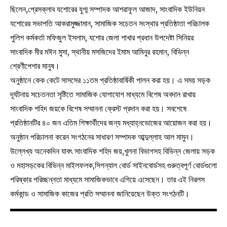
ছিলেন,প্রেসক্লাব যশোরের যুগ্ম সম্পাদক আশরাফুল আজাদ, সাংবাদিক ইউনিয়ন
যশোরের সভাপতি আকরামুজ্জামান, সামাজিক সচেতন সংস্থার প্রতিষ্ঠাতা পরিচালক
পুলিশ কর্মকর্তা মফিজুল ইসলাম, যশোর জেলা শাখার প্রধান উপদেষ্টা সিনিয়র
সাংবাদিক মীর মঈন মুসা, স্থানীয় মসজিদের ইমাম আমিনুর রহমান, বিভিন্ন
শ্রেণীপেশার মানুষ।
অনুষ্ঠানে কেক কেটে সাসসের ১১তম প্রতিষ্ঠাবার্ষিকী পালন করা হয়। এ সময় সড়ক
দূর্ঘটনায় সচেতনতা সৃষ্টিতে সামাজিক যোগাযোগ মাধ্যমে বিশেষ অবদান রাখায়
সাংবাদিক শহিদ জয়কে বিশেষ সম্মাননা ক্রেস্ট প্রদান করা হয়। সবশেষে
প্রতিষ্ঠানটির ৪০ জন এতিম শিক্ষার্থীদের জন্য মধ্যাহ্নভোজের আয়োজন করা হয়।
অনুষ্ঠান পরিচালনা করেন সংগঠনের সাধারণ সম্পাদক আব্দুল্লাহ আল মামুন।
উল্লেখ্য অনেকদিন যাবৎ সাংবাদিক শহিদ জয়,খুলনা বিভাগসহ বিভিন্ন জেলায় সড়ক
ও মহাসড়কের বিভিন্ন মাইলফলক,সিগন্যাল বোর্ড সাইনবোর্ডসহ গুরুত্বপূর্ণ বোর্ডগুলো
পরিষ্কার পরিচ্ছন্নতা মাধ্যমে সামাজিকভাবে এগিয়ে এসেছেন। তার এই নিরলস
কর্মকান্ড ও সামাজিক কাজের প্রতি সম্মাননা জানিয়েছেন উক্ত সংগঠনটি।