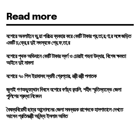
Read more
যশোরে অনলাইনে ভু,য়া পরিচয় ব্যবহার করে কোটি টাকার প্র,তা,র,ণা,র সঙ্গে জড়িত
একটি চ,ক্রে,র দুই সদস্যকে গ্রে,ফ,তা,র
যশোরে পৃথক অভিযানে কোটি টাকার স্বর্ণ ও চোরাই গহনা উদ্ধার, বিশেষ ক্ষমতা
আইনে দুই মামলা
যশোরে ৭০ পিস ইয়াবাসহ স্বামী গ্রেপ্তার, স্ত্রী স্ত্রী পলাতক
জুলাই গণঅভ্যুত্থান দিবসে যশোরে বর্ণাঢ্য র‍্যালি, শহীদ স্মৃতিস্তম্ভে জেলা
পুলিশের শ্রদ্ধা নিবেদন
বৈষম্যবিরোধী ছাত্র আন্দোলনের জেলা সমন্বয়ক রাশেদকে হাসপাতালে দেখতে
আসেন প্রতিমন্ত্রী অনিন্দ্য ইসলাম অমিত