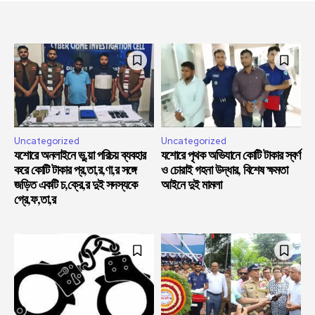
Uncategorized
Uncategorized
যশোরে অনলাইনে ভু,য়া পরিচয় ব্যবহার
যশোরে পৃথক অভিযানে কোটি টাকার স্বর্ণ
করে কোটি টাকার প্র,তা,র,ণা,র সঙ্গে
ও চোরাই গহনা উদ্ধার, বিশেষ ক্ষমতা
জড়িত একটি চ,ক্রে,র দুই সদস্যকে
আইনে দুই মামলা
গ্রে,ফ,তা,র