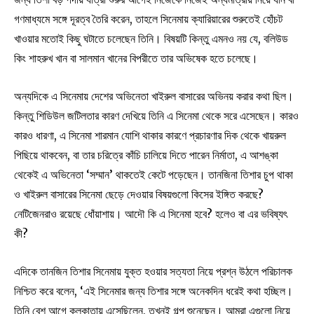
গণমাধ্যমে সঙ্গে দূরত্ব তৈরি করেন, তাহলে সিনেমায় ক্যারিয়ারের শুরুতেই হোঁচট
খাওয়ার মতোই কিছু ঘটাতে চলেছেন তিনি। বিষয়টি কিন্তু এমনও নয় যে, বলিউড
কিং শাহরুখ খান বা সালমান খানের বিপরীতে তার অভিষেক হতে চলেছে।
অন্যদিকে এ সিনেমায় দেশের অভিনেতা খাইরুল বাসারের অভিনয় করার কথা ছিল।
কিন্তু শিডিউল জটিলতার কারণ দেখিয়ে তিনি এ সিনেমা থেকে সরে এসেছেন। কারও
কারও ধারণা, এ সিনেমা শারমান যোশি থাকার কারণে প্রচারণার দিক থেকে খায়রুল
পিছিয়ে থাকবেন, বা তার চরিত্রে কাঁচি চালিয়ে দিতে পারেন নির্মাতা, এ আশঙ্কা
থেকেই এ অভিনেতা ‘সম্মান’ থাকতেই কেটে পড়েছেন। তানজিনা তিশার চুপ থাকা
ও খাইরুল বাসারের সিনেমা ছেড়ে দেওয়ার বিষয়গুলো কিসের ইঙ্গিত করছে?
নেটিজেনরাও রয়েছে ধোঁয়াশায়। আদৌ কি এ সিনেমা হবে? হলেও বা এর ভবিষ্যৎ
কী?
এদিকে তানজিন তিশার সিনেমায় যুক্ত হওয়ার সত্যতা নিয়ে প্রশ্ন উঠলে পরিচালক
নিশ্চিত করে বলেন, ‘এই সিনেমার জন্য তিশার সঙ্গে অনেকদিন ধরেই কথা হচ্ছিল।
তিনি বেশ আগে কলকাতায় এসেছিলেন, তখনই গল্প শুনেছেন। আমরা এগুলো নিয়ে