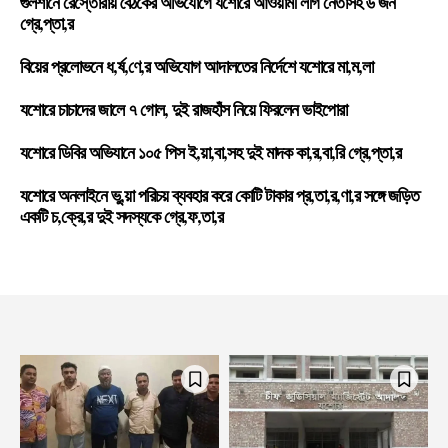
গুলশানে রেস্তোরাঁয় বৈঠকের অভিযোগে যশোরে আওয়ামী লীগ নেতাসহ ৬ জন
গ্রে,প্তা,র
বিয়ের প্রলোভনে ধ,র্ষ,ণে,র অভিযোগ আদালতের নির্দেশে যশোরে মা,ম,লা
যশোরে চাচাদের জালে ৭ গোল, দুই রাজহাঁস নিয়ে ফিরলেন ভাইপোরা
যশোরে ডিবির অভিযানে ১০৫ পিস ই,য়া,বা,সহ দুই মাদক কা,র,বা,রি গ্রে,প্তা,র
যশোরে অনলাইনে ভু,য়া পরিচয় ব্যবহার করে কোটি টাকার প্র,তা,র,ণা,র সঙ্গে জড়িত
একটি চ,ক্রে,র দুই সদস্যকে গ্রে,ফ,তা,র