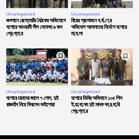
Uncategorized
Uncategorized
গুলশানে রেস্তোরাঁয় বৈঠকের অভিযোগে
বিয়ের প্রলোভনে ধ,র্ষ,ণে,র
যশোরে আওয়ামী লীগ নেতাসহ ৬ জন
অভিযোগ আদালতের নির্দেশে যশোরে
গ্রে,প্তা,র
মা,ম,লা
Uncategorized
Uncategorized
যশোরে চাচাদের জালে ৭ গোল, দুই
যশোরে ডিবির অভিযানে ১০৫ পিস
রাজহাঁস নিয়ে ফিরলেন ভাইপোরা
ই,য়া,বা,সহ দুই মাদক কা,র,বা,রি
গ্রে,প্তা,র