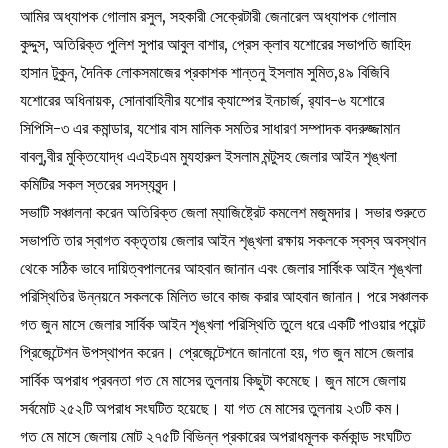
আমির অধ্যাপক গোলাম রসুল, সহকারী সেক্রেটারী জেনারেল অধ্যাপক গোলাম
কুদ্দুস, অতিরিক্ত পুলিশ সুপার আবুল বাশার, প্রেস ক্লাব যশোরের সভাপতি জাহিদ
হাসান টুকুন, দৈনিক লোকসমাজের প্রকাশক শান্তনু ইসলাম সুমিত,৪৯ বিজিবি
যশোরের অধিনায়ক, সোনাবাহিনীর যশোর ক্যাম্পের ইনচার্জ, র‌্যাব-৬ যশোরে
সিপিসি-৩ এর কমান্ডার, যশোর বাস মালিক সমতির সাধারণ সম্পাদক বদরুজ্জামান
বাবলু,বীর মুক্তিযোদ্ধ এএইচএম মুযহারুল ইসলাম মন্টুসহ জেলার আইন শৃঙ্খলা
কমিটির সকল স্তরের সদস্যবৃন্দ।
সভাটি সঞ্চালনা করেন অতিরিক্ত জেলা ম্যাজিষ্ট্রেট কমলেশ মজুমদার। সভার শুরুতে
সভাপতি তার স্বাগত বক্তৃতায় জেলার আইন শৃঙ্খলা রক্ষায় সকলকে স্বস্ব অবস্থান
থেকে সঠিক ভাবে দায়িত্বপালনের আহবান জানান এবং জেলার সার্বিংক আইন শৃঙ্খলা
পরিস্থিতির উন্নয়নে সকলকে মিলিত ভাবে কাজ করার আহবান জানান। পরে সঞ্চালক
গত জুন মাসে জেলার সার্বিক আইন শৃঙ্খলা পরিস্থিতি তুলে ধরে একটি পাওয়ার পয়েন্ট
প্রিজেন্টেশন উপস্থাপন করেন। প্রেজেন্টেশনে জানানো হয়, গত জুন মাসে জেলার
সার্বিক অপরাধ প্রবনতা গত মে মাসের তুলনায় কিছুটা কমেছে। জুন মাসে জেলায়
সর্বমোট ২৫২টি অপরাধ সংঘটিত হয়েছে। যা গত মে মাসের তুলনায় ২৩টি কম।
গত মে মাসে জেলায় মোট ২৭৫টি বিভিন্ন প্রকারের অপরাধমূলক কর্মকান্ড সংঘটিত