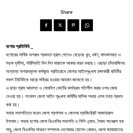
Share
যশোর প্রতিনিধি _
যশোরের সার্বিক অপরাধ প্রবনতা হ্রাস পেলেও বেড়েছে খুন, ধর্ষণ, মাদকাসক্ত ও
সড়ক দূর্ঘটনা, পরিস্থিতি দিন দিন মারাতক আকার ধারন করছে। এছাড়া চাঁদাবাজিসহ
অন্যান্য অপরাধমূলক কর্মকান্ড প্রতিরোধে জেলার আইনশৃঙ্খলা রক্ষাকারী বাহিনীর
সকল ইউনিটকে আরো সক্রিয় হওয়ার আহবান জানানো হয়।
এ ছাড়া গ্রাম আদালত ও মোবাইল কোর্টের কার্যক্রম গতিশীল করার ওপর জোর
দেওয়া হয়। গতকাল জেলা আইন শৃঙ্খলা কমিটির মাসিক সভায় এসব তথ্য প্রদান
করা হয়।
সভায় সভাপতিত্ব করেন জেলা প্রশাসক ও জেলআ ম্যাজিষ্ট্রেট আজাহারুল
ইসলাম। সভায় যশোর জেলা বিএনপির সভাপতি ও পিপি এ্যাড. সৈয়দ সাবেরুল হক
সাবু, জেলা বিএনপির সাধারণ সম্পাদক দেলোয়ার হোসেন খোকন, জেলা জামায়াতের