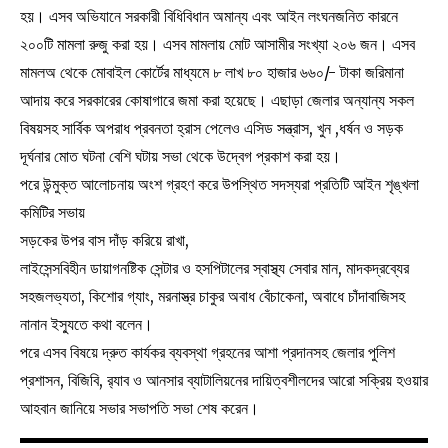
হয়। এসব অভিযানে সরকারী বিধিবিধান অমান্য এবং আইন লংঘনজনিত কারনে
২০০টি মামলা রুজু করা হয়। এসব মামলায় মোট আসামীর সংখ্যা ২০৬ জন। এসব
মামলঅ থেকে মোবাইল কোর্টের মাধ্যমে ৮ লাখ ৮০ হাজার ৬৬০/- টাকা জরিমানা
আদায় করে সরকারের কোষাগারে জমা করা হয়েছে। এছাড়া জেলার অন্যান্য সকল
বিষয়সহ সার্বিক অপরাধ প্রবনতা হ্রাস পেলেও এসিড সন্ত্রাস, খুন ,ধর্ষন ও সড়ক
দূর্ঘনার মোত ঘটনা বেশি ঘটায় সভা থেকে উদ্বেগ প্রকাশ করা হয়।
পরে উন্মুক্ত আলোচনায় অংশ গ্রহণ করে উপস্থিত সদস্যরা প্রতিটি আইন শৃঙ্খলা
কমিটির সভায়
সড়কের উপর বাস দাঁড় করিয়ে রাখা,
লাইসেন্সবিহীন ডায়াগনষ্টিক সেন্টার ও হসপিটালের স্বাস্থ্য সেবার মান, মাদকদ্রব্যের
সহজলভ্যতা, কিশোর গ্যাং, মরনাস্ত্র চাকুর অবাধ বেঁচাকেনা, অবাধে চাঁদাবাজিসহ
নানান ইস্যুতে কথা বলেন।
পরে এসব বিষয়ে দ্রুত কার্যকর ব্যবস্থা গ্রহনের আশা প্রদানসহ জেলার পুলিশ
প্রশাসন, বিজিবি, র‌্যাব ও আনসার ব্যাটালিয়নের দায়িত্বশীলদের আরো সক্রিয় হওয়ার
আহবান জানিয়ে সভার সভাপতি সভা শেষ করেন।