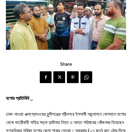
Share
যশোর প্রতিনিধি _
ঢাকা-মাওয়া এক্সপ্রেসওয়ের মুন্সীগঞ্জের শ্রীনগরে ইসলামী আন্দোলনে যোগদানে যশোর
থেকে যাত্রীবাহী গাড়ির সড়ক দুর্ঘটনায় নিহত ও আহত পরিবারের খোঁজখবর নিয়েছেন
গণঅধিকার পরিষদ যশোর জেলা শাখার নেতৃবৃন্দ। শুক্রবার (২৭ জুন) রাত ৩টার দিকে