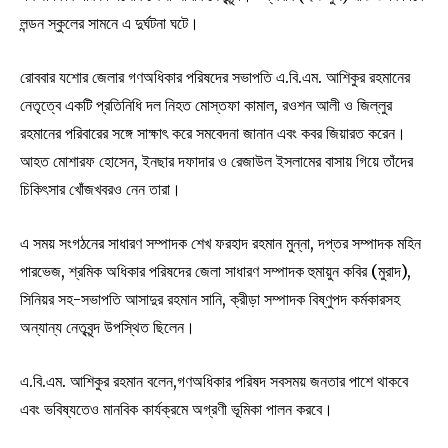
লন্ডন স্কুলের সামনে এ দুর্ঘটনা ঘটে।
রোববার যশোর জেলার গণঅধিকার পরিষদের সভাপতি এ.বি.এম. আশিকুর রহমানের
নেতৃত্বে একটি প্রতিনিধি দল নিহত মোস্তফা কামাল, রওশন আলী ও জিল্লুর
রহমানের পরিবারের সঙ্গে সাক্ষাৎ করে সমবেদনা জানান এবং কবর জিয়ারত করেন।
আহত মোশারফ হোসেন, ইনছার দফাদার ও রেজাউল ইসলামের বাসায় গিয়ে তাঁদের
চিকিৎসার খোঁজখবরও নেন তারা।
এ সময় সংগঠনের সাধারণ সম্পাদক শেখ ফরহাদ রহমান মুন্না, দপ্তর সম্পাদক মহিন
পারভেজ, শ্রমিক অধিকার পরিষদের জেলা সাধারণ সম্পাদক হুমায়ুন কবির (মুরাদ),
সিনিয়র সহ-সভাপতি আসাদুর রহমান সানি, ক্রীড়া সম্পাদক বিষ্ণুপদ কর্মকারসহ
অন্যান্য নেতৃবৃন্দ উপস্থিত ছিলেন।
এ.বি.এম. আশিকুর রহমান বলেন,গণঅধিকার পরিষদ সবসময় জনতার পাশে থাকবে
এবং ভবিষ্যতেও মানবিক কার্যক্রমে অগ্রণী ভূমিকা পালন করবে।