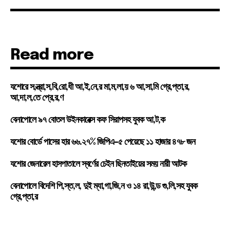
Read more
যশোরে স,ন্ত্রা,স,বি,রো,ধী আ,ই,নে,র মা,ম,লা,য় ৬ আ,সা,মি গ্রে,প্তা,র,
আ,দা,ল,তে প্রে,র,ণ
বেনাপোলে ৯৭ বোতল উইনকারেক্স কফ সিরাপসহ যুবক আ,ট,ক
যশোর বোর্ডে পাসের হার ৬৬.২৭% জিপিএ-৫ পেয়েছে ১১ হাজার ৪৭৮ জন
যশোর জেনারেল হাসপাতালে স্বর্ণের চেইন ছিনতাইয়ের সময় নারী আটক
বেনাপোলে বিদেশি পি,স্ত,ল, দুই ম্যা,গা,জি,ন ও ১৪ রা,উ,ন্ড গু,লি,সহ যুবক
গ্রে,প্তা,র