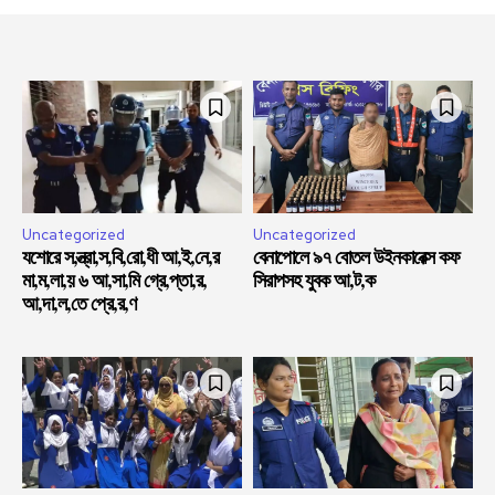
Uncategorized
Uncategorized
যশোরে স,ন্ত্রা,স,বি,রো,ধী আ,ই,নে,র
বেনাপোলে ৯৭ বোতল উইনকারেক্স কফ
মা,ম,লা,য় ৬ আ,সা,মি গ্রে,প্তা,র,
সিরাপসহ যুবক আ,ট,ক
আ,দা,ল,তে প্রে,র,ণ