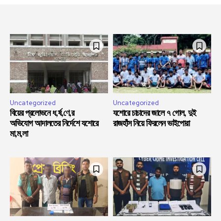
Uncategorized
Uncategorized
বিয়ের প্রলোভনে ধ,র্ষ,ণে,র
যশোরে চাচাদের জালে ৭ গোল, দুই
অভিযোগ আদালতের নির্দেশে যশোরে
রাজহাঁস নিয়ে ফিরলেন ভাইপোরা
মা,ম,লা