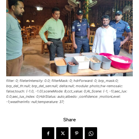
filter: 0; fileterIntensity: 0.0; filterMask: 0; hdrForward: 0; brp_mask:0;
brp_del_th:null; brp_del_sen:null; delta:null; module: photo;hw-remosaic:
false;touch: (-1.0, -1.0);sceneMode: 8;cct_value: 0;AI_Scene: (-1, -1);aec_lux:
0.0;aec_lux_index: 0;HdrStatus: auto;albedo: ;confidence: ;motionLevel:
-1;weatherinfo: null;temperature: 37;
Share