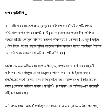
যশোর প্রতিনিধি _
পচা-বাসি খাবার সংরক্ষণ ও অস্বাস্থ্যকর পরিবেশে খাবার তৈরি ও পরিবেশনের
অভিযোগে যশোর শহরের একটি ফাস্টফুড দোকানকে ৫০ হাজার টাকা জরিমানা
করেছে জাতীয় ভোক্তা অধিকার সংরক্ষণ অধিদপ্তর। সোমবার (২৩ জুন) দুপুরে
১২টার দিকে যশোর শহরের মুজিব সড়কের সার্কিট হাউজের সামনে অবস্থিত ‘আড্ডা’
নামে ওই খাবার দোকানে এ অভিযান পরিচালিত হয়।
জাতীয় ভোক্তা অধিকার সংরক্ষণ অধিদপ্তর, যশোর জেলা কার্যালয়ের সহকারী
পরিচালক মো. সেলিমুজ্জামানের নেতৃত্বে গোপন সংবাদের ভিত্তিতে বাজার
মনিটরিংয়ের অংশ হিসেবে এ অভিযান চালানো হয়। অভিযানে উপস্থিত ছিলেন
ক্যাব (ভোক্তা অধিকার সংরক্ষণ সংগঠন) এর সদস্য এবং আইনশৃঙ্খলা রক্ষাকারী
বাহিনীর সদস্যরাও।
অভিযানের সময় ‘আড্ডা’ ফাস্টফুড দোকানের রান্নাঘরে ব্যাপক অনিয়ম ধরা পড়ে।