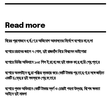
Read more
বিয়ের প্রলোভনে ধ,র্ষ,ণে,র অভিযোগ আদালতের নির্দেশে যশোরে মা,ম,লা
যশোরে চাচাদের জালে ৭ গোল, দুই রাজহাঁস নিয়ে ফিরলেন ভাইপোরা
যশোরে ডিবির অভিযানে ১০৫ পিস ই,য়া,বা,সহ দুই মাদক কা,র,বা,রি গ্রে,প্তা,র
যশোরে অনলাইনে ভু,য়া পরিচয় ব্যবহার করে কোটি টাকার প্র,তা,র,ণা,র সঙ্গে জড়িত
একটি চ,ক্রে,র দুই সদস্যকে গ্রে,ফ,তা,র
যশোরে পৃথক অভিযানে কোটি টাকার স্বর্ণ ও চোরাই গহনা উদ্ধার, বিশেষ ক্ষমতা
আইনে দুই মামলা