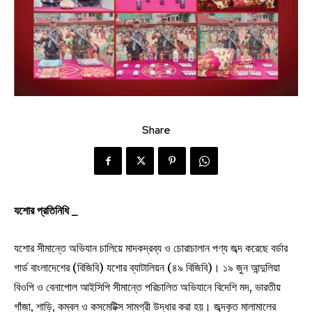
Share
যশোর প্রতিনিধি _
যশোর সীমান্তে অভিযান চালিয়ে মাদকদ্রব্য ও চোরাচালান পণ্য জব্দ করেছে বর্ডার
গার্ড বাংলাদেশের (বিজিবি) যশোর ব্যাটালিয়ন (৪৯ বিজিবি)। ১৯ জুন আন্দুলিয়া
বিওপি ও বেনাপোল আইসিপি সীমান্তে পরিচালিত অভিযানে বিদেশি মদ, ভারতীয়
গাঁজা, শাড়ি, কম্বল ও কসমেটিক্স সামগ্রী উদ্ধার করা হয়। জব্দকৃত মালামালের