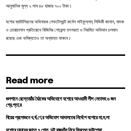
আনুমানিক মূল্য ২ লাখ ৪৮ হাজার ৭০০ টাকা।
যশোর ব্যাটালিয়নের অধিনায়ক লেফটেন্যান্ট কর্নেল সাইফুল্লাহ্ সিদ্দিকী জানান, মাদক
ও চোরাচালান প্রতিরোধে বিজিবির গোয়েন্দা তৎপরতা ও নিয়মিত অভিযান চলমান
রয়েছে এবং ভবিষ্যতেও তা অব্যাহত থাকবে।
Read more
গুলশানে রেস্তোরাঁয় বৈঠকের অভিযোগে যশোরে আওয়ামী লীগ নেতাসহ ৬ জন
গ্রে,প্তা,র
বিয়ের প্রলোভনে ধ,র্ষ,ণে,র অভিযোগ আদালতের নির্দেশে যশোরে মা,ম,লা
যশোরে চাচাদের জালে ৭ গোল, দুই রাজহাঁস নিয়ে ফিরলেন ভাইপোরা