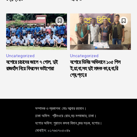
Uncategorized
Uncategorized
যশোরে চাচাদের জালে ৭ গোল, দুই
যশোরে ডিবির অভিযানে ১০৫ পিস
রাজহাঁস নিয়ে ফিরলেন ভাইপোরা
ই,য়া,বা,সহ দুই মাদক কা,র,বা,রি
গ্রে,প্তা,র
সম্পাদক ও প্রকাশক: মোঃ আব্দার রহমান।
ঢাকা অফিস : গ্রীনওয়ে রোড,বড় মগবাজার, ঢাকা।
যশোর অফিস: পুরাতন কসবা বিমান বন্দর সড়ক, যশোর।
মোবাইল: ০১৭৬৩৭০৫০৪৯