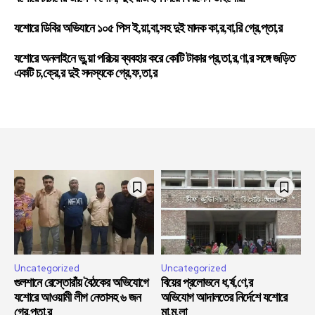
যশোরে ডিবির অভিযানে ১০৫ পিস ই,য়া,বা,সহ দুই মাদক কা,র,বা,রি গ্রে,প্তা,র
যশোরে অনলাইনে ভু,য়া পরিচয় ব্যবহার করে কোটি টাকার প্র,তা,র,ণা,র সঙ্গে জড়িত
একটি চ,ক্রে,র দুই সদস্যকে গ্রে,ফ,তা,র
Uncategorized
Uncategorized
গুলশানে রেস্তোরাঁয় বৈঠকের অভিযোগে
বিয়ের প্রলোভনে ধ,র্ষ,ণে,র
যশোরে আওয়ামী লীগ নেতাসহ ৬ জন
অভিযোগ আদালতের নির্দেশে যশোরে
গ্রে,প্তা,র
মা,ম,লা