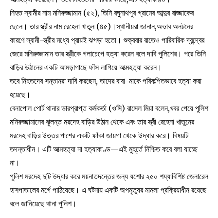
নিহত স্বামীর নাম মনিরুজ্জামান (৫২), তিনি রঘুনাথপুর গ্রামের আব্দুর রাজ্জাকের
ছেলে। তার স্ত্রীর নাম রেহেনা খাতুন (৪৫)।স্থানীয়রা জানান,অভাব অনটনের
কারণে স্বামী-স্ত্রীর মধ্যে প্রায়ই ঝগড়া হতো। শুক্রবার রাতেও পারিবারিক দ্বন্দ্বের
জেরে মনিরুজ্জামান তার স্ত্রীকে গলাচেপে হত্যা করেন বলে দাবি পুলিশের। পরে তিনি
বাড়ির উঠানের একটি আমড়াগাছে ফাঁস লাগিয়ে আত্মহত্যা করেন।
তবে নিহতদের সন্তানরা দাবি করছেন, তাদের বাবা-মাকে পরিকল্পিতভাবে হত্যা করা
হয়েছে।
বেনাপোল পোর্ট থানার ভারপ্রাপ্ত কর্মকর্তা (ওসি) রাসেল মিয়া বলেন,খবর পেয়ে পুলিশ
মনিরুজ্জামানের ঝুলন্ত মরদেহ বাড়ির উঠান থেকে এবং তার স্ত্রী রেহেনা খাতুনের
মরদেহ বাড়ির উত্তর পাশের একটি ফাঁকা জায়গা থেকে উদ্ধার করে। বিষয়টি
তদন্তাধীন। এটি আত্মহত্যা না হত্যাকাণ্ড—এই মুহূর্তে নিশ্চিত করে বলা যাচ্ছে
না।
পুলিশ মরদেহ দুটি উদ্ধার করে ময়নাতদন্তের জন্য যশোর ২৫০ শয্যাবিশিষ্ট জেনারেল
হাসপাতালের মর্গে পাঠিয়েছে। এ ঘটনায় একটি অপমৃত্যুর মামলা প্রক্রিয়াধীন রয়েছে
বলে জানিয়েছে থানা পুলিশ।