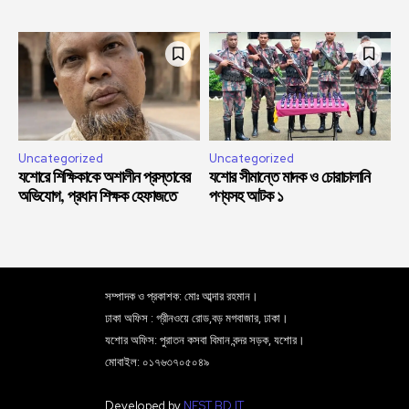
Uncategorized
Uncategorized
যশোরে শিক্ষিকাকে অশালীন প্রস্তাবের
যশোর সীমান্তে মাদক ও চোরাচালানি
অভিযোগ, প্রধান শিক্ষক হেফাজতে
পণ্যসহ আটক ১
সম্পাদক ও প্রকাশক: মোঃ আব্দার রহমান।
ঢাকা অফিস : গ্রীনওয়ে রোড,বড় মগবাজার, ঢাকা।
যশোর অফিস: পুরাতন কসবা বিমান বন্দর সড়ক, যশোর।
মোবাইল: ০১৭৬৩৭০৫০৪৯
Developed by
NEST BD IT
.