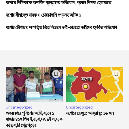
যশোরে শিক্ষিকাকে অশালীন প্রস্তাবের অভিযোগ, প্রধান শিক্ষক হেফাজতে
যশোর সীমান্তে মাদক ও চোরাচালানি পণ্যসহ আটক ১
যশোর চৌগাছায় সম্পত্তি নিয়ে বিরোধে ভাই-চাচাতো ভাইদের হুমকির অভিযোগ
Uncategorized
Uncategorized
অভয়নগরে পুলিশের অ,ভি,যা,নে ১
যশোরে ডেঙ্গুতে আক্রান্ত ১৬ জন
হাজার ৪১৭ পিস ই,য়া,বা,সহ দুই মা,দ,ক
কা,র,বা,রি গ্রে,প্তা,র