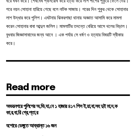
ধরে ধর্ষন করে। শেষমেষ শ্বাসরোধ করে হত্যা করে লাশ পাশের পুকুরে ফেলে দেয়।
পরে নয়ন সোহানা হারিয়ে গেছে বলে নাটক সাজায়। পরের দিন পুকুর থেকে সোহানার
লাশ উদ্ধার করে পুলিশ। এঘটনায় ঝিকরগাছা থানায় অজ্ঞাত আসামি করে মামলা
করেন সোহানার বাবা আব্দুল জলিল। মামলাটির তদন্তে বেরিয়ে আসে থলের বিড়াল।
বুধবার জিজ্ঞাসাবাদের জন্য আনে । এক পর্যায় সে ধর্ষণ ও হত্যার বিষয়টি স্বীকার
করে।
Read more
অভয়নগরে পুলিশের অ,ভি,যা,নে ১ হাজার ৪১৭ পিস ই,য়া,বা,সহ দুই মা,দ,ক
কা,র,বা,রি গ্রে,প্তা,র
যশোরে ডেঙ্গুতে আক্রান্ত ১৬ জন