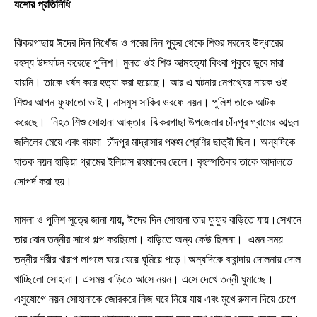
যশোর প্রতিনিধি
ঝিকরগাছায় ঈদের দিন নিখোঁজ ও পরের দিন পুকুর থেকে শিশুর মরদেহ উদ্ধারের
রহস্য উদঘাটন করেছে পুলিশ। মুলত ওই শিশু আত্মহত্যা কিংবা পুকুরে ডুবে মারা
যায়নি। তাকে ধর্ষন করে হত্যা করা হয়েছে। আর এ ঘটনার নেপথ্যের নায়ক ওই
শিশুর আপন ফুফাতো ভাই। নাসমুস সাকিব ওরফে নয়ন। পুলিশ তাকে আটক
করেছে। নিহত শিশু সোহানা আক্তার ঝিকরগাছা উপজেলার চাঁদপুর গ্রামের আব্দুল
জলিলের মেয়ে এবং বায়সা-চাঁদপুর মাদ্রাসার পঞ্চম শ্রেণির ছাত্রী ছিল। অন্যদিকে
ঘাতক নয়ন হাড়িয়া গ্রামের ইলিয়াস রহমানের ছেলে। বৃহস্পতিবার তাকে আদালতে
সোপর্দ করা হয়।
মামলা ও পুলিশ সূত্রে জানা যায়, ঈদের দিন সোহানা তার ফুফুর বাড়িতে যায়।সেখানে
তার বোন তন্নীর সাথে গল্প করছিলো। বাড়িতে অন্য কেউ ছিলনা। এমন সময়
তন্নীর শরীর খারাপ লাগলে ঘরে যেয়ে ঘুমিয়ে পড়ে।অন্যদিকে বারান্দায় দোলনায় দোল
খাচ্ছিলো সোহানা। এসময় বাড়িতে আসে নয়ন। এসে দেখে তন্নী ঘুমাচ্ছে।
এসুযোগে নয়ন সোহানাকে জোরকরে নিজ ঘরে নিয়ে যায় এবং মুখে রুমাল দিয়ে চেপে