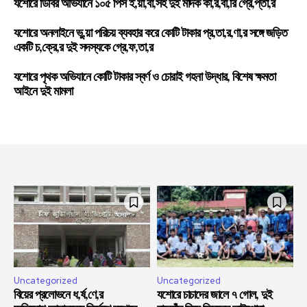
যশোরে ডিবির অভিযানে ১০৫ পিস ই,য়া,বা,সহ দুই মাদক কা,র,বা,রি গ্রে,প্তা,র
যশোরে অনলাইনে ভু,য়া পরিচয় ব্যবহার করে কোটি টাকার প্র,তা,র,ণা,র সঙ্গে জড়িত
একটি চ,ক্রে,র দুই সদস্যকে গ্রে,ফ,তা,র
যশোরে পৃথক অভিযানে কোটি টাকার স্বর্ণ ও চোরাই গহনা উদ্ধার, বিশেষ ক্ষমতা
আইনে দুই মামলা
Uncategorized
Uncategorized
বিয়ের প্রলোভনে ধ,র্ষ,ণে,র
যশোরে চাচাদের জালে ৭ গোল, দুই