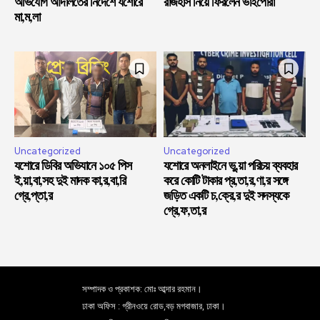
অভিযোগ আদালতের নির্দেশে যশোরে
রাজহাঁস নিয়ে ফিরলেন ভাইপোরা
মা,ম,লা
Uncategorized
Uncategorized
যশোরে ডিবির অভিযানে ১০৫ পিস
যশোরে অনলাইনে ভু,য়া পরিচয় ব্যবহার
ই,য়া,বা,সহ দুই মাদক কা,র,বা,রি
করে কোটি টাকার প্র,তা,র,ণা,র সঙ্গে
গ্রে,প্তা,র
জড়িত একটি চ,ক্রে,র দুই সদস্যকে
গ্রে,ফ,তা,র
সম্পাদক ও প্রকাশক: মোঃ আব্দার রহমান।
ঢাকা অফিস : গ্রীনওয়ে রোড,বড় মগবাজার, ঢাকা।