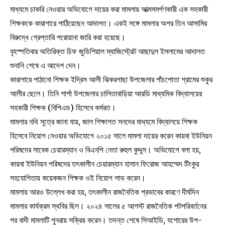
মাধ্যমে চাকরি নেওয়ার অভিযোগে দায়ের করা মামলায় আত্মসমর্পণকারী এক সহকারী
শিক্ষককে কারাগারে পাঠিয়েছেন আদালত। একই সঙ্গে মামলার অপর তিন আসামির
বিরুদ্ধে গ্রেপ্তারি পরোয়ানা জারি করা হয়েছে।
বৃহস্পতিবার অতিরিক্ত চিফ জুডিশিয়াল ম্যাজিস্ট্রেট আছাদুল ইসলামের আদালত
শুনানি শেষে এ আদেশ দেন।
কারাগারে পাঠানো শিক্ষক ইদ্রিস আলী ঝিকরগাছা উপজেলার পাঁচপোতা গ্রামের শুকুর
আলীর ছেলে। তিনি শার্শা উপজেলার চালিতাবাড়িয়া আরডি মাধ্যমিক বিদ্যালয়ের
সহকারী শিক্ষক (বিপিএড) হিসেবে কর্মরত।
মামলার নথি সূত্রে জানা যায়, জাল শিক্ষাগত সনদের মাধ্যমে বিদ্যালয়ে শিক্ষক
হিসেবে নিয়োগ নেওয়ার অভিযোগে ২০১৫ সালে মামলা দায়ের করেন কায়বা ইউনিয়ন
পরিষদের সাবেক চেয়ারম্যান ও বিএনপি নেতা রুহুল কুদ্দুস। অভিযোগে বলা হয়,
কায়বা ইউনিয়ন পরিষদের তৎকালীন চেয়ারম্যান হাসান ফিরোজ আহম্মেদ টিংকুর
সহযোগিতায় কয়েকজন শিক্ষক ওই নিয়োগ লাভ করেন।
মামলায় আরও উল্লেখ করা হয়, তৎকালীন রাজনৈতিক প্রভাবের কারণে দীর্ঘদিন
মামলার কার্যক্রম স্থবির ছিল। ২০২৪ সালের ৫ আগস্ট রাজনৈতিক পটপরিবর্তনের
পর বাদী মামলাটি পুনরায় সক্রিয় করেন। তদন্ত শেষে সিআইডি, যশোরের উপ-