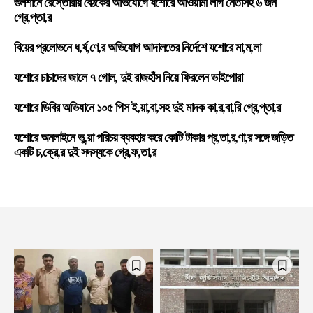
গুলশানে রেস্তোরাঁয় বৈঠকের অভিযোগে যশোরে আওয়ামী লীগ নেতাসহ ৬ জন
গ্রে,প্তা,র
বিয়ের প্রলোভনে ধ,র্ষ,ণে,র অভিযোগ আদালতের নির্দেশে যশোরে মা,ম,লা
যশোরে চাচাদের জালে ৭ গোল, দুই রাজহাঁস নিয়ে ফিরলেন ভাইপোরা
যশোরে ডিবির অভিযানে ১০৫ পিস ই,য়া,বা,সহ দুই মাদক কা,র,বা,রি গ্রে,প্তা,র
যশোরে অনলাইনে ভু,য়া পরিচয় ব্যবহার করে কোটি টাকার প্র,তা,র,ণা,র সঙ্গে জড়িত
একটি চ,ক্রে,র দুই সদস্যকে গ্রে,ফ,তা,র