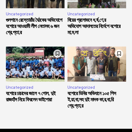
Uncategorized
Uncategorized
গুলশানে রেস্তোরাঁয় বৈঠকের অভিযোগে
বিয়ের প্রলোভনে ধ,র্ষ,ণে,র
যশোরে আওয়ামী লীগ নেতাসহ ৬ জন
অভিযোগ আদালতের নির্দেশে যশোরে
গ্রে,প্তা,র
মা,ম,লা
Uncategorized
Uncategorized
যশোরে চাচাদের জালে ৭ গোল, দুই
যশোরে ডিবির অভিযানে ১০৫ পিস
রাজহাঁস নিয়ে ফিরলেন ভাইপোরা
ই,য়া,বা,সহ দুই মাদক কা,র,বা,রি
গ্রে,প্তা,র