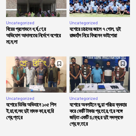
Uncategorized
Uncategorized
বিয়ের প্রলোভনে ধ,র্ষ,ণে,র
যশোরে চাচাদের জালে ৭ গোল, দুই
অভিযোগ আদালতের নির্দেশে যশোরে
রাজহাঁস নিয়ে ফিরলেন ভাইপোরা
মা,ম,লা
Uncategorized
Uncategorized
যশোরে ডিবির অভিযানে ১০৫ পিস
যশোরে অনলাইনে ভু,য়া পরিচয় ব্যবহার
ই,য়া,বা,সহ দুই মাদক কা,র,বা,রি
করে কোটি টাকার প্র,তা,র,ণা,র সঙ্গে
গ্রে,প্তা,র
জড়িত একটি চ,ক্রে,র দুই সদস্যকে
গ্রে,ফ,তা,র