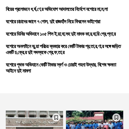
বিয়ের প্রলোভনে ধ,র্ষ,ণে,র অভিযোগ আদালতের নির্দেশে যশোরে মা,ম,লা
যশোরে চাচাদের জালে ৭ গোল, দুই রাজহাঁস নিয়ে ফিরলেন ভাইপোরা
যশোরে ডিবির অভিযানে ১০৫ পিস ই,য়া,বা,সহ দুই মাদক কা,র,বা,রি গ্রে,প্তা,র
যশোরে অনলাইনে ভু,য়া পরিচয় ব্যবহার করে কোটি টাকার প্র,তা,র,ণা,র সঙ্গে জড়িত
একটি চ,ক্রে,র দুই সদস্যকে গ্রে,ফ,তা,র
যশোরে পৃথক অভিযানে কোটি টাকার স্বর্ণ ও চোরাই গহনা উদ্ধার, বিশেষ ক্ষমতা
আইনে দুই মামলা