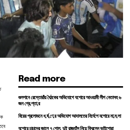
Read more
ত
গুলশানে রেস্তোরাঁয় বৈঠকের অভিযোগে যশোরে আওয়ামী লীগ নেতাসহ ৬
জন গ্রে,প্তা,র
়ক
বিয়ের প্রলোভনে ধ,র্ষ,ণে,র অভিযোগ আদালতের নির্দেশে যশোরে মা,ম,লা
 তবে
যশোরে চাচাদের জালে ৭ গোল, দুই রাজহাঁস নিয়ে ফিরলেন ভাইপোরা