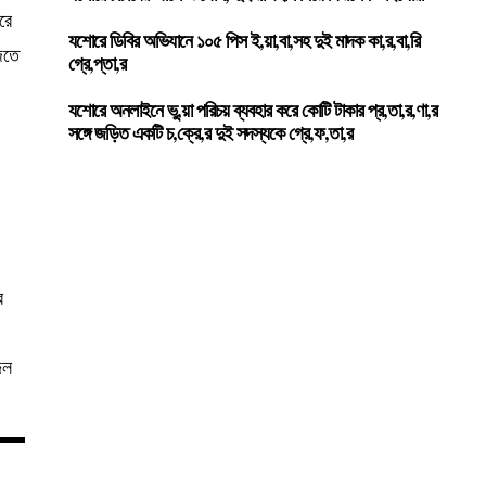
রে
যশোরে ডিবির অভিযানে ১০৫ পিস ই,য়া,বা,সহ দুই মাদক কা,র,বা,রি
জিতে
গ্রে,প্তা,র
যশোরে অনলাইনে ভু,য়া পরিচয় ব্যবহার করে কোটি টাকার প্র,তা,র,ণা,র
সঙ্গে জড়িত একটি চ,ক্রে,র দুই সদস্যকে গ্রে,ফ,তা,র
র
দল