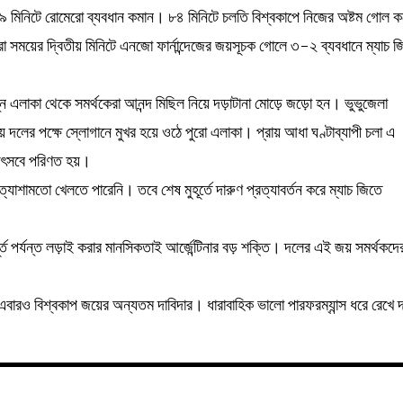
না। ৭৯ মিনিটে রোমেরো ব্যবধান কমান। ৮৪ মিনিটে চলতি বিশ্বকাপে নিজের অষ্টম গোল ক
সময়ের দ্বিতীয় মিনিটে এনজো ফার্নান্দেজের জয়সূচক গোলে ৩-২ ব্যবধানে ম্যাচ 
।
 এলাকা থেকে সমর্থকেরা আনন্দ মিছিল নিয়ে দড়াটানা মোড়ে জড়ো হন। ভুভুজেলা
রিয় দলের পক্ষে স্লোগানে মুখর হয়ে ওঠে পুরো এলাকা। প্রায় আধা ঘণ্টাব্যাপী চলা এ
 উৎসবে পরিণত হয়।
্যাশামতো খেলতে পারেনি। তবে শেষ মুহূর্তে দারুণ প্রত্যাবর্তন করে ম্যাচ জিতে
।
ত পর্যন্ত লড়াই করার মানসিকতাই আর্জেন্টিনার বড় শক্তি। দলের এই জয় সমর্থকদে
া এবারও বিশ্বকাপ জয়ের অন্যতম দাবিদার। ধারাবাহিক ভালো পারফরম্যান্স ধরে রেখে 