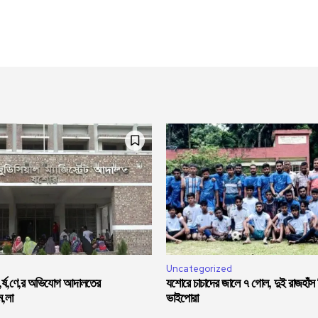
Uncategorized
ধ,র্ষ,ণে,র অভিযোগ আদালতের
যশোরে চাচাদের জালে ৭ গোল, দুই রাজহাঁস
ম,লা
ভাইপোরা