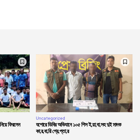
Uncategorized
 নিয়ে ফিরলেন
যশোরে ডিবির অভিযানে ১০৫ পিস ই,য়া,বা,সহ দুই মাদক
কা,র,বা,রি গ্রে,প্তা,র