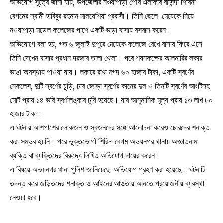
অভিযোগ সূত্রে জানা যায়, উপজেলার নওয়াপাড়া পৌর এলাকার বাসিন্দা শিরিনা
বেগমের স্বামী হাবিবুর রহমান মালয়েশিয়া প্রবাসী। তিনি ছেলে-মেয়েকে নিয়ে
নওয়াপাড়া মডেল কলেজের পাশে একটি ভাড়া বাসায় বসবাস করেন।
অভিযোগে বলা হয়, গত ৬ জুলাই দুপুরে মেয়েকে কলেজে রেখে বাসায় ফিরে এসে
তিনি দেখেন বাসার প্রধান দরজার তালা খোলা। পরে শয়নকক্ষের আলমারির লকার
ভাঙা অবস্থায় পাওয়া যায়। লকারে রাখা নগদ ৬০ হাজার টাকা, একটি স্বর্ণের
নেকলেস, দুটি স্বর্ণের চুড়ি, চার জোড়া স্বর্ণের কানের দুল ও তিনটি স্বর্ণের আংটিসহ
মোট প্রায় ১৪ ভরি স্বর্ণালঙ্কার চুরি হয়েছে। যার আনুমানিক মূল্য প্রায় ১৩ লাখ ৮০
হাজার টাকা।
এ ঘটনায় আশপাশের লোকজন ও স্বজনদের সঙ্গে আলোচনা করেও চোরদের শনাক্ত
করা সম্ভব হয়নি। পরে ভুক্তভোগী শিরিনা বেগম অভয়নগর থানায় অজ্ঞাতনামা
ব্যক্তি বা ব্যক্তিদের বিরুদ্ধে লিখিত অভিযোগ দায়ের করেন।
এ বিষয়ে অভয়নগর থানা পুলিশ জানিয়েছে, অভিযোগ গ্রহণ করা হয়েছে। ঘটনাটি
তদন্ত করে জড়িতদের শনাক্ত ও আইনের আওতায় আনতে প্রয়োজনীয় ব্যবস্থা
নেওয়া হবে।