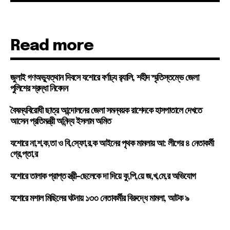
Read more
জুলাই গণঅভ্যুত্থান দিবসে যশোরে বর্ণাঢ্য র‍্যালি, শহীদ স্মৃতিস্তম্ভে জেলা
পুলিশের শ্রদ্ধা নিবেদন
বৈষম্যবিরোধী ছাত্র আন্দোলনের জেলা সমন্বয়ক রাশেদকে হাসপাতালে দেখতে
আসেন প্রতিমন্ত্রী অনিন্দ্য ইসলাম অমিত
যশোরে না,শ,ক,তা ও বি,স্ফো,র,ক আইনের পৃথক মামলায় আ: লীগের ৪ নেতাকর্মী
গ্রে,প্তা,র
যশোরে তালাক প্রাপ্ত স্ত্রী-ছেলেকে দা দিয়ে কু,পি,য়ে জ,খ,মে,র অভিযোগ
যশোরে মশাল মিছিলের ঘটনায় ১৩৩ নেতাকর্মীর বিরুদ্ধে মামলা, আটক ৯