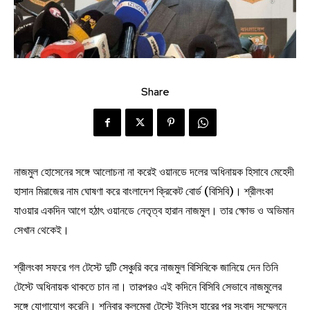
Share
নাজমুল হোসেনের সঙ্গে আলোচনা না করেই ওয়ানডে দলের অধিনায়ক হিসাবে মেহেদী
হাসান মিরাজের নাম ঘোষণা করে বাংলাদেশ ক্রিকেট বোর্ড (বিসিবি)। শ্রীলংকা
যাওয়ার একদিন আগে হঠাৎ ওয়ানডে নেতৃত্ব হারান নাজমুল। তার ক্ষোভ ও অভিমান
সেখান থেকেই।
শ্রীলংকা সফরে গল টেস্টে দুটি সেঞ্চুরি করে নাজমুল বিসিবিকে জানিয়ে দেন তিনি
টেস্টে অধিনায়ক থাকতে চান না। তারপরও এই কদিনে বিসিবি সেভাবে নাজমুলের
সঙ্গে যোগাযোগ করেনি। শনিবার কলম্বো টেস্টে ইনিংস হারের পর সংবাদ সম্মেলনে