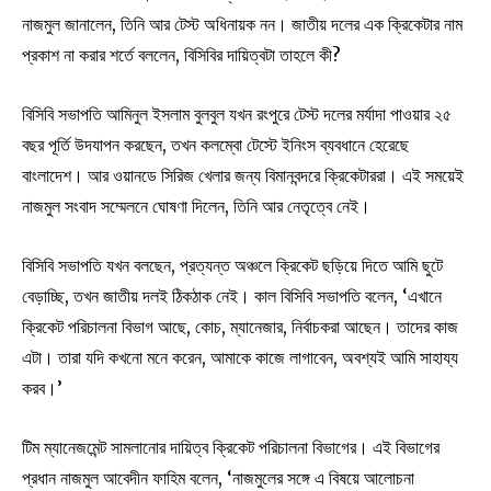
নাজমুল জানালেন, তিনি আর টেস্ট অধিনায়ক নন। জাতীয় দলের এক ক্রিকেটার নাম
প্রকাশ না করার শর্তে বললেন, বিসিবির দায়িত্বটা তাহলে কী?
বিসিবি সভাপতি আমিনুল ইসলাম বুলবুল যখন রংপুরে টেস্ট দলের মর্যাদা পাওয়ার ২৫
বছর পূর্তি উদযাপন করছেন, তখন কলম্বো টেস্টে ইনিংস ব্যবধানে হেরেছে
বাংলাদেশ। আর ওয়ানডে সিরিজ খেলার জন্য বিমানবন্দরে ক্রিকেটাররা। এই সময়েই
নাজমুল সংবাদ সম্মেলনে ঘোষণা দিলেন, তিনি আর নেতৃত্বে নেই।
বিসিবি সভাপতি যখন বলছেন, প্রত্যন্ত অঞ্চলে ক্রিকেট ছড়িয়ে দিতে আমি ছুটে
বেড়াচ্ছি, তখন জাতীয় দলই ঠিকঠাক নেই। কাল বিসিবি সভাপতি বলেন, ‘এখানে
ক্রিকেট পরিচালনা বিভাগ আছে, কোচ, ম্যানেজার, নির্বাচকরা আছেন। তাদের কাজ
এটা। তারা যদি কখনো মনে করেন, আমাকে কাজে লাগাবেন, অবশ্যই আমি সাহায্য
করব।’
টিম ম্যানেজমেন্ট সামলানোর দায়িত্ব ক্রিকেট পরিচালনা বিভাগের। এই বিভাগের
প্রধান নাজমুল আবেদীন ফাহিম বলেন, ‘নাজমুলের সঙ্গে এ বিষয়ে আলোচনা