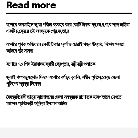
Read more
যশোরে অনলাইনে ভু,য়া পরিচয় ব্যবহার করে কোটি টাকার প্র,তা,র,ণা,র সঙ্গে জড়িত
একটি চ,ক্রে,র দুই সদস্যকে গ্রে,ফ,তা,র
যশোরে পৃথক অভিযানে কোটি টাকার স্বর্ণ ও চোরাই গহনা উদ্ধার, বিশেষ ক্ষমতা
আইনে দুই মামলা
যশোরে ৭০ পিস ইয়াবাসহ স্বামী গ্রেপ্তার, স্ত্রী স্ত্রী পলাতক
জুলাই গণঅভ্যুত্থান দিবসে যশোরে বর্ণাঢ্য র‍্যালি, শহীদ স্মৃতিস্তম্ভে জেলা
পুলিশের শ্রদ্ধা নিবেদন
বৈষম্যবিরোধী ছাত্র আন্দোলনের জেলা সমন্বয়ক রাশেদকে হাসপাতালে দেখতে
আসেন প্রতিমন্ত্রী অনিন্দ্য ইসলাম অমিত