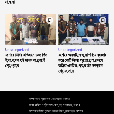
মা,ম,লা
Uncategorized
Uncategorized
যশোরে ডিবির অভিযানে ১০৫ পিস
যশোরে অনলাইনে ভু,য়া পরিচয় ব্যবহার
ই,য়া,বা,সহ দুই মাদক কা,র,বা,রি
করে কোটি টাকার প্র,তা,র,ণা,র সঙ্গে
গ্রে,প্তা,র
জড়িত একটি চ,ক্রে,র দুই সদস্যকে
গ্রে,ফ,তা,র
সম্পাদক ও প্রকাশক: মোঃ আব্দার রহমান।
ঢাকা অফিস : গ্রীনওয়ে রোড,বড় মগবাজার, ঢাকা।
যশোর অফিস: পুরাতন কসবা বিমান বন্দর সড়ক, যশোর।