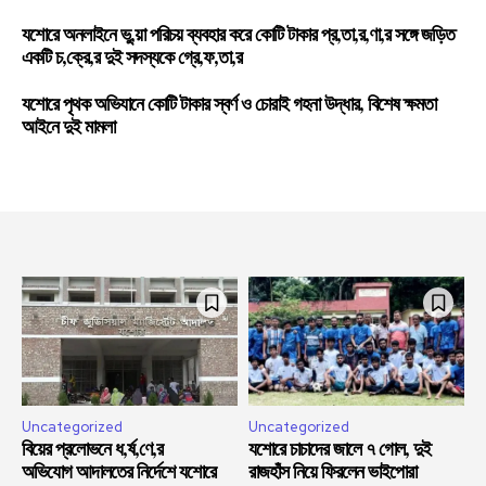
যশোরে অনলাইনে ভু,য়া পরিচয় ব্যবহার করে কোটি টাকার প্র,তা,র,ণা,র সঙ্গে জড়িত
একটি চ,ক্রে,র দুই সদস্যকে গ্রে,ফ,তা,র
যশোরে পৃথক অভিযানে কোটি টাকার স্বর্ণ ও চোরাই গহনা উদ্ধার, বিশেষ ক্ষমতা
আইনে দুই মামলা
Uncategorized
Uncategorized
বিয়ের প্রলোভনে ধ,র্ষ,ণে,র
যশোরে চাচাদের জালে ৭ গোল, দুই
অভিযোগ আদালতের নির্দেশে যশোরে
রাজহাঁস নিয়ে ফিরলেন ভাইপোরা