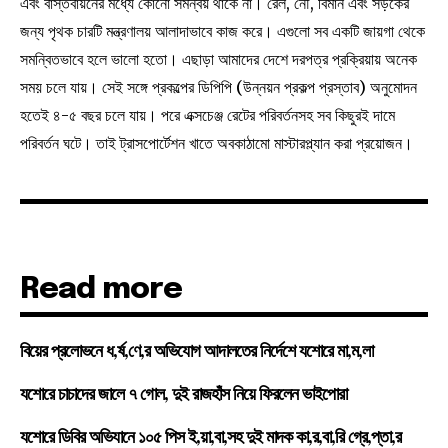
এবং বাস্তবায়নের মধ্যে কোনো সমন্বয় থাকে না। রেল, নৌ, বিমান এবং সড়কের
জন্য পৃথক চারটি মন্ত্রণালয় আলাদাভাবে কাজ করে। এগুলো সব একটি জায়গা থেকে
সমন্বিতভাবে হলে ভালো হতো। এছাড়া আমাদের দেশে দরপত্র প্রক্রিয়ায় অনেক
সময় চলে যায়। সেই সঙ্গে প্রকল্পের ডিপিপি (উন্নয়ন প্রকল্প প্রস্তাব) অনুমোদন
হতেই ৪-৫ বছর চলে যায়। পরে এক্সচেঞ্জ রেটের পরিবর্তনসহ সব কিছুরই দামে
পরিবর্তন ঘটে। তাই ট্রাসপোর্টেশন খাতে অবকাঠামো মাস্টারপ্ল্যান করা প্রয়োজন।
Read more
বিয়ের প্রলোভনে ধ,র্ষ,ণে,র অভিযোগ আদালতের নির্দেশে যশোরে মা,ম,লা
যশোরে চাচাদের জালে ৭ গোল, দুই রাজহাঁস নিয়ে ফিরলেন ভাইপোরা
যশোরে ডিবির অভিযানে ১০৫ পিস ই,য়া,বা,সহ দুই মাদক কা,র,বা,রি গ্রে,প্তা,র