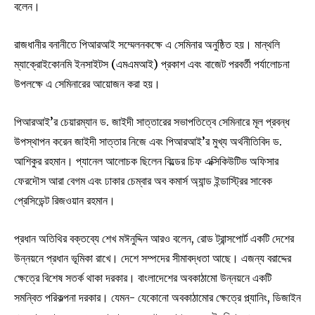
বলেন।
রাজধানীর বনানীতে পিআরআই সম্মেলনকক্ষে এ সেমিনার অনুষ্ঠিত হয়। মান্থলি
ম্যাক্রোইকোনমি ইনসাইটস (এমএমআই) প্রকাশ এবং বাজেট পরবর্তী পর্যালোচনা
উপলক্ষে এ সেমিনারের আয়োজন করা হয়।
পিআরআই’র চেয়ারম্যান ড. জাইদী সাত্তারের সভাপতিত্বে সেমিনারে মূল প্রবন্ধ
উপস্থাপন করেন জাইদী সাত্তার নিজে এবং পিআরআই’র মুখ্য অর্থনীতিবিদ ড.
আশিকুর রহমান। প্যানেল আলোচক ছিলেন বিল্ডের চিফ এক্সিকিউটিভ অফিসার
ফেরদৌস আরা বেগম এবং ঢাকার চেম্বার অব কমার্স অ্যান্ড ইন্ডাস্ট্রির সাবেক
প্রেসিডেন্ট রিজওয়ান রহমান।
প্রধান অতিথির বক্তব্যে শেখ মঈনুদ্দিন আরও বলেন, রোড ট্রান্সপোর্ট একটি দেশের
উন্নয়নে প্রধান ভূমিকা রাখে। দেশে সম্পদের সীমাবদ্ধতা আছে। এজন্য বরাদ্দের
ক্ষেত্রে বিশেষ সতর্ক থাকা দরকার। বাংলাদেশের অবকাঠামো উন্নয়নে একটি
সমন্বিত পরিকল্পনা দরকার। যেমন- যেকোনো অবকাঠামোর ক্ষেত্রে প্ল্যানিং, ডিজাইন