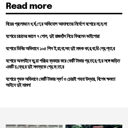
Read more
বিয়ের প্রলোভনে ধ,র্ষ,ণে,র অভিযোগ আদালতের নির্দেশে যশোরে মা,ম,লা
যশোরে চাচাদের জালে ৭ গোল, দুই রাজহাঁস নিয়ে ফিরলেন ভাইপোরা
যশোরে ডিবির অভিযানে ১০৫ পিস ই,য়া,বা,সহ দুই মাদক কা,র,বা,রি গ্রে,প্তা,র
যশোরে অনলাইনে ভু,য়া পরিচয় ব্যবহার করে কোটি টাকার প্র,তা,র,ণা,র সঙ্গে জড়িত
একটি চ,ক্রে,র দুই সদস্যকে গ্রে,ফ,তা,র
যশোরে পৃথক অভিযানে কোটি টাকার স্বর্ণ ও চোরাই গহনা উদ্ধার, বিশেষ ক্ষমতা
আইনে দুই মামলা