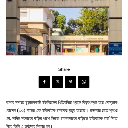
Share
যশোর সদরের চুড়ামনকাটি ইউনিয়নের খিতিবদিয়া গ্রামে বিদ্যুৎস্পৃষ্ট হয়ে মোস্তাক
হোসেন (৩৩) নামের এক ইজিবাইক চালকের মৃত্যু হয়েছে। মঙ্গলবার রাতে শ্বশুর
মো. নাদিম সরদারের বাড়ির পাশে সিরাজ চাকলাদারের বাড়িতে ইজিবাইক চার্জ দিতে
গিয়ে তিনি এ দুর্ঘটনার শিকার হন।