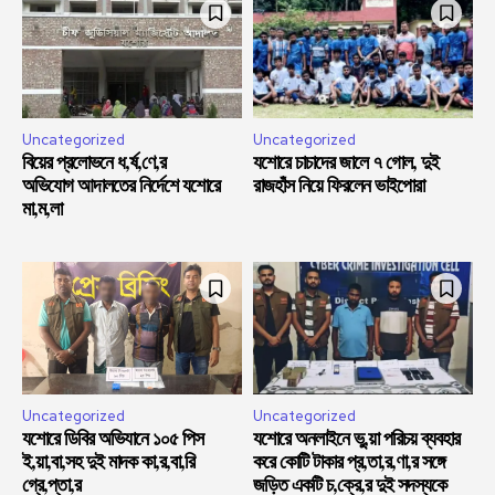
Uncategorized
Uncategorized
বিয়ের প্রলোভনে ধ,র্ষ,ণে,র
যশোরে চাচাদের জালে ৭ গোল, দুই
অভিযোগ আদালতের নির্দেশে যশোরে
রাজহাঁস নিয়ে ফিরলেন ভাইপোরা
মা,ম,লা
Uncategorized
Uncategorized
যশোরে ডিবির অভিযানে ১০৫ পিস
যশোরে অনলাইনে ভু,য়া পরিচয় ব্যবহার
ই,য়া,বা,সহ দুই মাদক কা,র,বা,রি
করে কোটি টাকার প্র,তা,র,ণা,র সঙ্গে
গ্রে,প্তা,র
জড়িত একটি চ,ক্রে,র দুই সদস্যকে