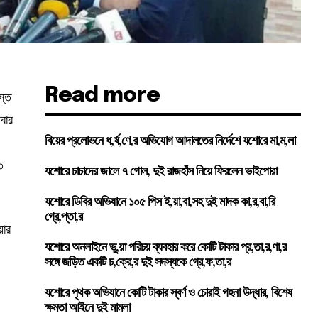
Read more
স্ত
বার
বিয়ের প্রলোভনে ধ,র্ষ,ণে,র অভিযোগ আদালতের নির্দেশে যশোরে মা,ম,লা
ে
যশোরে চাচাদের জালে ৭ গোল, দুই রাজহাঁস নিয়ে ফিরলেন ভাইপোরা
যশোরে ডিবির অভিযানে ১০৫ পিস ই,য়া,বা,সহ দুই মাদক কা,র,বা,রি
গ্রে,প্তা,র
য়ার
যশোরে অনলাইনে ভু,য়া পরিচয় ব্যবহার করে কোটি টাকার প্র,তা,র,ণা,র
সঙ্গে জড়িত একটি চ,ক্রে,র দুই সদস্যকে গ্রে,ফ,তা,র
যশোরে পৃথক অভিযানে কোটি টাকার স্বর্ণ ও চোরাই গহনা উদ্ধার, বিশেষ
ক্ষমতা আইনে দুই মামলা