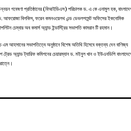
্নয়ন গবেষণা প্রতিষ্ঠানের (বিআইডিএস) পরিচালক ড. এ কে এনামুল হক, বাংলাদে
ড. আফরোজা বিলকিস, ফরেন কমনওয়েলথ এন্ড ডেভলপমেন্ট অফিসের ইকনোমিক
িটন চেম্বার অব কমার্স অ্যান্ড ইন্ডাস্ট্রির সভাপতি কামরান টি রহমান।
 এম আহসানের সভাপতিত্বে অনুষ্ঠানে বিশেষ অতিথি হিসেবে বক্তব্য দেন বাণিজ্য
াদেশ ট্রেড অ্যান্ড ট্যারিফ কমিশনের চেয়ারম্যান ড. মইনুল খান ও ইউএনডিপি বাংলাদে
রাত্নে।