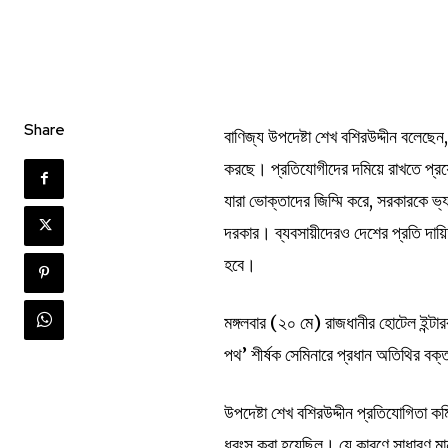
Share
বাণিজ্য উপদেষ্টা শেখ বশিরউদ্দীন বলেছেন
করছে। প্রতিযোগীদের দমিয়ে রাখতে প্রয়
যারা ভোক্তাদের জিম্মি করে, সরকারকে ভ্
দরকার। ব্যবসায়ীদেরও দেশের প্রতি দায়িত্
হবে।
মঙ্গলবার (২০ মে) রাজধানীর হোটেল ইন্টার
পথ’ শীর্ষক সেমিনারে প্রধান অতিথির বক
উপদেষ্টা শেখ বশিরউদ্দীন প্রতিযোগিতা ক
ধ্বংস করা হয়েছিল। যে কারণে সাধারণ মা