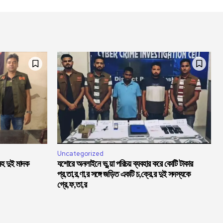
Uncategorized
সহ দুই মাদক
যশোরে অনলাইনে ভু,য়া পরিচয় ব্যবহার করে কোটি টাকার
প্র,তা,র,ণা,র সঙ্গে জড়িত একটি চ,ক্রে,র দুই সদস্যকে
গ্রে,ফ,তা,র