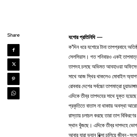
Share
যশোর প্রতিনিধি —
ক’দিন ধরে যশোরে টানা তাপপ্রবাহে অতিষ
সেলসিয়াস। গত শনিবারও একই তাপমাত্র
তাপদহ চলছে অভিমত আবহাওয়া অফিসের।
সাথে আজ স্থির থাকলেও মোবাইল অ্যাপস 
রোববার দেশের সর্বচ্চো তাপমাত্রা চুয়াডাঙ
এদিকে তীব্র তাপদহের সাথে যুক্ত হয়েছে
প্রকৃতিতে বাতাস না থাকাায় অবস্থা আর
রাস্তায় চলাচল করছে তারা তাপ বিকিরণে
স্থান খুঁজছে। এদিকে তীব্র দাপদহে ভোগা
আবার যারা ভ্যান রিক্সা চালিয়ে জীবন-সং