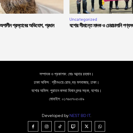
Uncategorized
 অশালীন প্রস্তাবের অভিযোগ, প্রধান
যশোর সীমান্তে মাদক ও চোরাচালানি পণ্য
সম্পাদক ও প্রকাশক: মোঃ আব্দার রহমান।
ঢাকা অফিস : গ্রীনওয়ে রোড,বড় মগবাজার, ঢাকা।
যশোর অফিস: পুরাতন কসবা বিমান বন্দর সড়ক, যশোর।
মোবাইল: ০১৭৬৩৭০৫০৪৯
Developed by
NEST BD IT
.