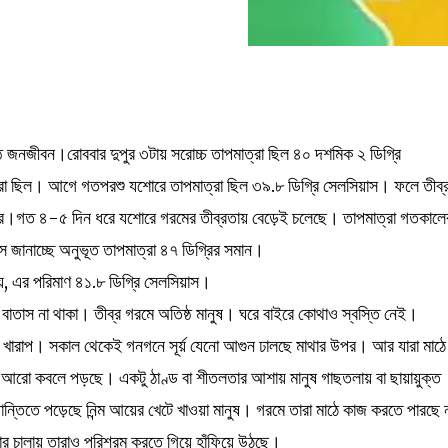
্ঠ জনজীবন।রোববার দুপুর ৩টায় সরোচ্চ তাপমাত্রা ছিল ৪০ দশমিক ২ ডিগ্রি
া ছিল। আগে গতপরশু যশোরে তাপমাত্রা ছিল ৩৯.৮ ডিগ্রি সেলসিয়াস। ফলে তীব্
গত ৪-৫ দিন ধরে যশোরে গরমের তীব্রতায় বেড়েই চলেছে। তাপমাত্রা গতকালে
জানাচ্ছে অনুভূত তাপমাত্রা ৪৭ ডিগ্রির সমান।
্গায়, এর পরিমাণ ৪১.৮ ডিগ্রি সেলসিয়াস।
 বাতাস না থাকা। তীব্র গরমে অতিষ্ঠ মানুষ। ঘরে বাইরে কোথাও স্বস্তি নেই।
ো খারাপ। সকাল থেকেই গনগনে সূর্য় যেনো আগুন ঢালছে মাথার উপর। আর যারা মাঠে 
র আরো কবলে পড়ছে। একটু ঠাণ্ড বা শীতলতার আশায় মানুষ গাছতলায় বা ছায়ায়ুক্ত
ন্তিতে পড়েছে নিন্ম আয়ের খেটে খাওয়া মানুষ। গরমে তারা মাঠে কাজ করতে পারছে 
সার চালায় তারাও পরিশ্রম করতে গিয়ে হাঁফিয়ে উঠছে।