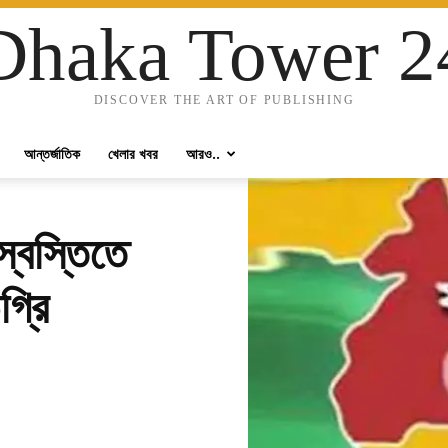
Dhaka Tower 2
DISCOVER THE ART OF PUBLISHING
আন্তর্জাতিক
খেলার খবর
আরও..
্বস্তিতে
্রি