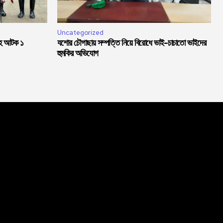
Uncategorized
সহ আটক ১
যশোর চৌগাছায় সম্পত্তি নিয়ে বিরোধে ভাই-চাচাতো ভাইদের
হুমকির অভিযোগ