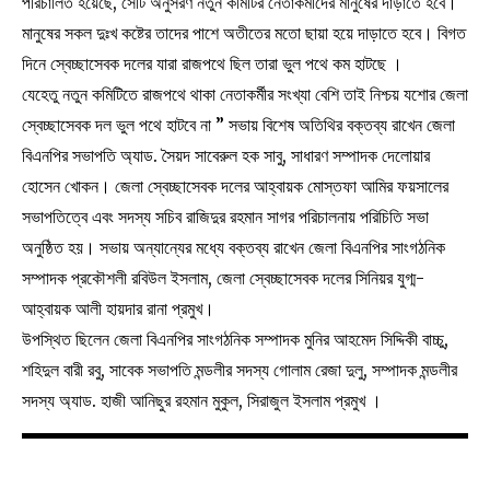
পরিচালিত হয়েছে, সেটি অনুসরণ নতুন কমিটির নেতাকর্মীদের মানুষের দাঁড়াতে হবে।
মানুষের সকল দুঃখ কষ্টের তাদের পাশে অতীতের মতো ছায়া হয়ে দাড়াতে হবে। বিগত
দিনে স্বেচ্ছাসেবক দলের যারা রাজপথে ছিল তারা ভুল পথে কম হাটছে ।
যেহেতু নতুন কমিটিতে রাজপথে থাকা নেতাকর্মীর সংখ্যা বেশি তাই নিশ্চয় যশোর জেলা
স্বেচ্ছাসেবক দল ভুল পথে হাটবে না ” সভায় বিশেষ অতিথির বক্তব্য রাখেন জেলা
বিএনপির সভাপতি অ্যাড. সৈয়দ সাবেরুল হক সাবু, সাধারণ সম্পাদক দেলোয়ার
হোসেন খোকন। জেলা স্বেচ্ছাসেবক দলের আহ্বায়ক মোস্তফা আমির ফয়সালের
সভাপতিত্বে এবং সদস্য সচিব রাজিদুর রহমান সাগর পরিচালনায় পরিচিতি সভা
অনুষ্ঠিত হয়। সভায় অন্যান্যের মধ্যে বক্তব্য রাখেন জেলা বিএনপির সাংগঠনিক
সম্পাদক প্রকৌশলী রবিউল ইসলাম, জেলা স্বেচ্ছাসেবক দলের সিনিয়র যুগ্ম-
আহ্বায়ক আলী হায়দার রানা প্রমুখ।
উপস্থিত ছিলেন জেলা বিএনপির সাংগঠনিক সম্পাদক মুনির আহমেদ সিদ্দিকী বাচ্চু,
শহিদুল বারী রবু, সাবেক সভাপতি মন্ডলীর সদস্য গোলাম রেজা দুলু, সম্পাদক মন্ডলীর
সদস্য অ্যাড. হাজী আনিছুর রহমান মুকুল, সিরাজুল ইসলাম প্রমুখ ।