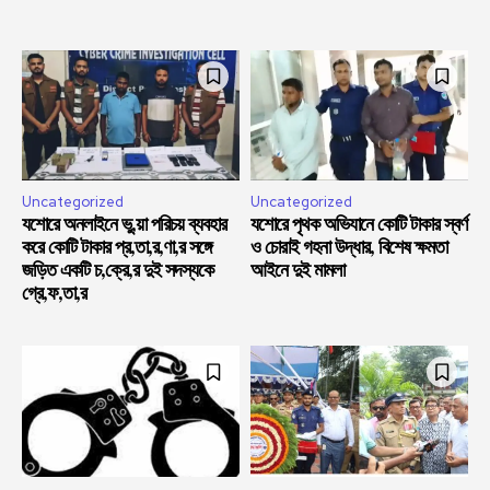
Uncategorized
Uncategorized
যশোরে অনলাইনে ভু,য়া পরিচয় ব্যবহার
যশোরে পৃথক অভিযানে কোটি টাকার স্বর্ণ
করে কোটি টাকার প্র,তা,র,ণা,র সঙ্গে
ও চোরাই গহনা উদ্ধার, বিশেষ ক্ষমতা
জড়িত একটি চ,ক্রে,র দুই সদস্যকে
আইনে দুই মামলা
গ্রে,ফ,তা,র