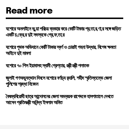
Read more
যশোরে অনলাইনে ভু,য়া পরিচয় ব্যবহার করে কোটি টাকার প্র,তা,র,ণা,র সঙ্গে জড়িত
একটি চ,ক্রে,র দুই সদস্যকে গ্রে,ফ,তা,র
যশোরে পৃথক অভিযানে কোটি টাকার স্বর্ণ ও চোরাই গহনা উদ্ধার, বিশেষ ক্ষমতা
আইনে দুই মামলা
যশোরে ৭০ পিস ইয়াবাসহ স্বামী গ্রেপ্তার, স্ত্রী স্ত্রী পলাতক
জুলাই গণঅভ্যুত্থান দিবসে যশোরে বর্ণাঢ্য র‍্যালি, শহীদ স্মৃতিস্তম্ভে জেলা
পুলিশের শ্রদ্ধা নিবেদন
বৈষম্যবিরোধী ছাত্র আন্দোলনের জেলা সমন্বয়ক রাশেদকে হাসপাতালে দেখতে
আসেন প্রতিমন্ত্রী অনিন্দ্য ইসলাম অমিত