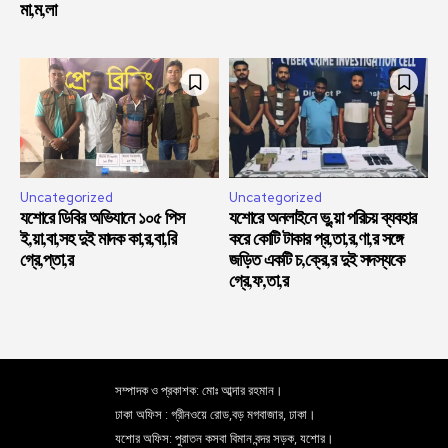
মা,ম,লা
Uncategorized
Uncategorized
যশোরে ডিবির অভিযানে ১০৫ পিস
যশোরে অনলাইনে ভু,য়া পরিচয় ব্যবহার
ই,য়া,বা,সহ দুই মাদক কা,র,বা,রি
করে কোটি টাকার প্র,তা,র,ণা,র সঙ্গে
গ্রে,প্তা,র
জড়িত একটি চ,ক্রে,র দুই সদস্যকে
গ্রে,ফ,তা,র
সম্পাদক ও প্রকাশক: মোঃ আব্দার রহমান।
ঢাকা অফিস : গ্রীনওয়ে রোড,বড় মগবাজার, ঢাকা।
যশোর অফিস: পুরাতন কসবা বিমান বন্দর সড়ক, যশোর।