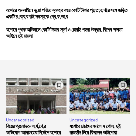
যশোরে অনলাইনে ভু,য়া পরিচয় ব্যবহার করে কোটি টাকার প্র,তা,র,ণা,র সঙ্গে জড়িত
একটি চ,ক্রে,র দুই সদস্যকে গ্রে,ফ,তা,র
যশোরে পৃথক অভিযানে কোটি টাকার স্বর্ণ ও চোরাই গহনা উদ্ধার, বিশেষ ক্ষমতা
আইনে দুই মামলা
Uncategorized
Uncategorized
বিয়ের প্রলোভনে ধ,র্ষ,ণে,র
যশোরে চাচাদের জালে ৭ গোল, দুই
অভিযোগ আদালতের নির্দেশে যশোরে
রাজহাঁস নিয়ে ফিরলেন ভাইপোরা