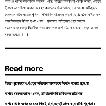
কালীগঞ্জ থানার ভারপ্রাপ্ত কর্মকর্তা (ওসি) শহিদুল ইসলাম হাওলাদার জানান, লোহার
ছুঁচালো অংশ দিয়ে আঘাত করে হত্যাকাণ্ডের ঘটনা ঘটেছে। এ ঘটনায় অভিযুক্ত
রুবেলকে আটক করেছে পুলিশ। পারিবারিক ঝামেলার কারণে হত্যার ঘটনা ঘটেছে বলে
প্রাথমিকভাবে নিশ্চিত হওয়া গেছে। সুরতহাল প্রতিবেদন শেষে মরদেহ
ময়নাতদন্তের জন্য ঝিনাইদহ সদর হাসপাতাল মর্গে পাঠানো হয়েছে। হত্যা মামলা
দায়ের হয়েছে ।।।
Read more
বিয়ের প্রলোভনে ধ,র্ষ,ণে,র অভিযোগ আদালতের নির্দেশে যশোরে মা,ম,লা
যশোরে চাচাদের জালে ৭ গোল, দুই রাজহাঁস নিয়ে ফিরলেন ভাইপোরা
যশোরে ডিবির অভিযানে ১০৫ পিস ই,য়া,বা,সহ দুই মাদক কা,র,বা,রি গ্রে,প্তা,র