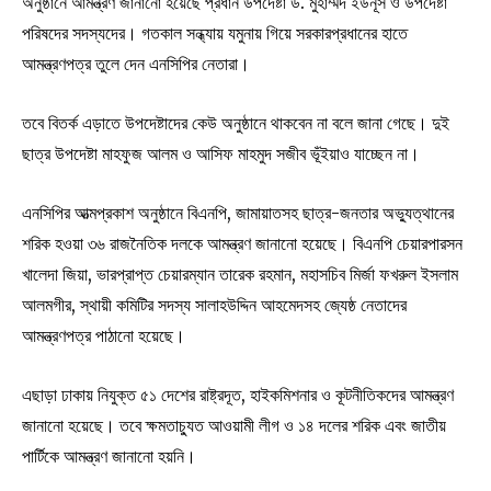
অনুষ্ঠানে আমন্ত্রণ জানানো হয়েছে প্রধান উপদেষ্টা ড. মুহাম্মদ ইউনূস ও উপদেষ্টা
পরিষদের সদস্যদের। গতকাল সন্ধ্যায় যমুনায় গিয়ে সরকারপ্রধানের হাতে
আমন্ত্রণপত্র তুলে দেন এনসিপির নেতারা।
তবে বিতর্ক এড়াতে উপদেষ্টাদের কেউ অনুষ্ঠানে থাকবেন না বলে জানা গেছে। দুই
ছাত্র উপদেষ্টা মাহফুজ আলম ও আসিফ মাহমুদ সজীব ভূঁইয়াও যাচ্ছেন না।
এনসিপির আত্মপ্রকাশ অনুষ্ঠানে বিএনপি, জামায়াতসহ ছাত্র-জনতার অভ্যুত্থানের
শরিক হওয়া ৩৬ রাজনৈতিক দলকে আমন্ত্রণ জানানো হয়েছে। বিএনপি চেয়ারপারসন
খালেদা জিয়া, ভারপ্রাপ্ত চেয়ারম্যান তারেক রহমান, মহাসচিব মির্জা ফখরুল ইসলাম
আলমগীর, স্থায়ী কমিটির সদস্য সালাহউদ্দিন আহমেদসহ জ্যেষ্ঠ নেতাদের
আমন্ত্রণপত্র পাঠানো হয়েছে।
এছাড়া ঢাকায় নিযুক্ত ৫১ দেশের রাষ্ট্রদূত, হাইকমিশনার ও কূটনীতিকদের আমন্ত্রণ
জানানো হয়েছে। তবে ক্ষমতাচ্যুত আওয়ামী লীগ ও ১৪ দলের শরিক এবং জাতীয়
পার্টিকে আমন্ত্রণ জানানো হয়নি।