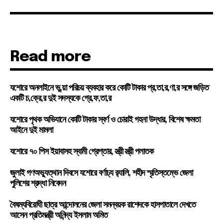
Read more
যশোরে অনলাইনে ভু,য়া পরিচয় ব্যবহার করে কোটি টাকার প্র,তা,র,ণা,র সঙ্গে জড়িত
একটি চ,ক্রে,র দুই সদস্যকে গ্রে,ফ,তা,র
যশোরে পৃথক অভিযানে কোটি টাকার স্বর্ণ ও চোরাই গহনা উদ্ধার, বিশেষ ক্ষমতা
আইনে দুই মামলা
যশোরে ৭০ পিস ইয়াবাসহ স্বামী গ্রেপ্তার, স্ত্রী স্ত্রী পলাতক
জুলাই গণঅভ্যুত্থান দিবসে যশোরে বর্ণাঢ্য র‍্যালি, শহীদ স্মৃতিস্তম্ভে জেলা
পুলিশের শ্রদ্ধা নিবেদন
বৈষম্যবিরোধী ছাত্র আন্দোলনের জেলা সমন্বয়ক রাশেদকে হাসপাতালে দেখতে
আসেন প্রতিমন্ত্রী অনিন্দ্য ইসলাম অমিত