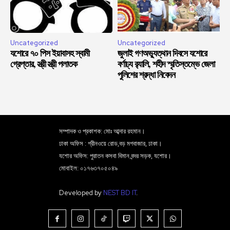
Uncategorized
Uncategorized
যশোরে ৭০ পিস ইয়াবাসহ স্বামী
জুলাই গণঅভ্যুত্থান দিবসে যশোরে
গ্রেপ্তার, স্ত্রী স্ত্রী পলাতক
বর্ণাঢ্য র‍্যালি, শহীদ স্মৃতিস্তম্ভে জেলা
পুলিশের শ্রদ্ধা নিবেদন
সম্পাদক ও প্রকাশক: মোঃ আব্দার রহমান।
ঢাকা অফিস : গ্রীনওয়ে রোড,বড় মগবাজার, ঢাকা।
যশোর অফিস: পুরাতন কসবা বিমান বন্দর সড়ক, যশোর।
মোবাইল: ০১৭৬৩৭০৫০৪৯
Developed by
NEST BD IT
.