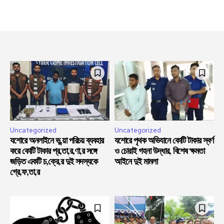
Uncategorized
Uncategorized
যশোরে অনলাইনে ভু,য়া পরিচয় ব্যবহার
যশোরে পৃথক অভিযানে কোটি টাকার স্বর্ণ
করে কোটি টাকার প্র,তা,র,ণা,র সঙ্গে
ও চোরাই গহনা উদ্ধার, বিশেষ ক্ষমতা
জড়িত একটি চ,ক্রে,র দুই সদস্যকে
আইনে দুই মামলা
গ্রে,ফ,তা,র