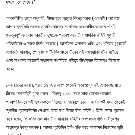
দখলে চলে গেছে।’
স্মারকলিপির তথ্য অনুযায়ী, সীমান্তের প্রকৃত নিয়ন্ত্রণরেখা (এলএসি) লাগোয়া
আপার সুবনসিরি জেলার তাকসিং রাজস্ব সার্কেলের আওতাধীন অন্তত পাঁচটি
গুরুত্বপূর্ণ এলাকায় ভারতীয় ভূখণ্ডে প্রবেশ করে চীনা সামরিক বাহিনী স্থায়ী
পরিকাঠামো ও সড়ক নির্মাণ করেছে। আসফিলা এলাকার ওয়িং এবং পনিয়ার (চুজার্তা
এলাকা), মারপান, পোত্রাং ও টিনডিংতাংয়ে চীনের এই দখলদারির ঘটনা ঘটেছে।
এসব অঞ্চলের কয়েকটি স্থানকে স্থানীয়রা পবিত্র তীর্থস্থান হিসেবেও বিবেচনা
করেন।
কেরু চাদের জানান, প্রায় ১২ বছর আগে থেকেই মাঝেমধ্যে ওই এলাকাগুলোতে
চীনের সেনাবাহিনী ঢুকে পড়ত। কিন্তু ২০২০ সালে তারা কৌশলগতভাবে
পাকাপাকিভাবে ওই ভূখণ্ডগুলো নিজেদের নিয়ন্ত্রণে নেয়। কার্যত ওই সময় থেকেই
স্থানীয় গ্রামবাসীদের সেখানে যেতে বাধা দিচ্ছে চীনা বাহিনী। তিনি ক্ষোভ প্রকাশ
করে বলেন, ‘তাকসিং এলাকায় চীনা সামরিক বাহিনীর তৎপরতার গতি ও উদ্দেশ্য
অত্যন্ত উদ্বেগজনক। আমরা প্রতিদিন ইঞ্চি ইঞ্চি করে আমাদের নিজেদের ভূমি