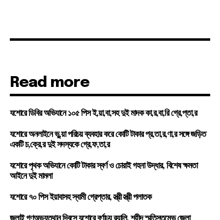
Read more
যশোরে ডিবির অভিযানে ১০৫ পিস ই,য়া,বা,সহ দুই মাদক কা,র,বা,রি গ্রে,প্তা,র
যশোরে অনলাইনে ভু,য়া পরিচয় ব্যবহার করে কোটি টাকার প্র,তা,র,ণা,র সঙ্গে জড়িত
একটি চ,ক্রে,র দুই সদস্যকে গ্রে,ফ,তা,র
যশোরে পৃথক অভিযানে কোটি টাকার স্বর্ণ ও চোরাই গহনা উদ্ধার, বিশেষ ক্ষমতা
আইনে দুই মামলা
যশোরে ৭০ পিস ইয়াবাসহ স্বামী গ্রেপ্তার, স্ত্রী স্ত্রী পলাতক
জুলাই গণঅভ্যুত্থান দিবসে যশোরে বর্ণাঢ্য র‍্যালি, শহীদ স্মৃতিস্তম্ভে জেলা