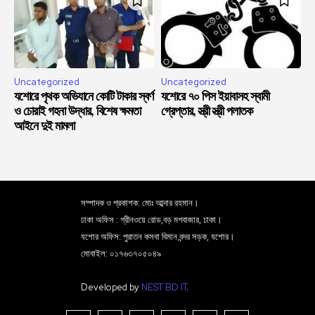
Uncategorized
Uncategorized
যশোরে পৃথক অভিযানে কোটি টাকার স্বর্ণ
যশোরে ৭০ পিস ইয়াবাসহ স্বামী
ও চোরাই গহনা উদ্ধার, বিশেষ ক্ষমতা
গ্রেপ্তার, স্ত্রী স্ত্রী পলাতক
আইনে দুই মামলা
সম্পাদক ও প্রকাশক: মোঃ আব্দার রহমান।
ঢাকা অফিস : গ্রীনওয়ে রোড,বড় মগবাজার, ঢাকা।
যশোর অফিস: পুরাতন কসবা বিমান বন্দর সড়ক, যশোর।
মোবাইল: ০১৭৬৩৭০৫০৪৯
Developed by
NEST BD IT
.