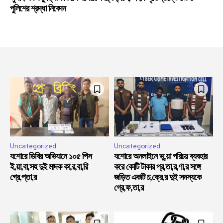
পুলিশের শ্রদ্ধা নিবেদন
Uncategorized
Uncategorized
যশোরে ডিবির অভিযানে ১০৫ পিস
যশোরে অনলাইনে ভু,য়া পরিচয় ব্যবহার
ই,য়া,বা,সহ দুই মাদক কা,র,বা,রি
করে কোটি টাকার প্র,তা,র,ণা,র সঙ্গে
গ্রে,প্তা,র
জড়িত একটি চ,ক্রে,র দুই সদস্যকে
গ্রে,ফ,তা,র