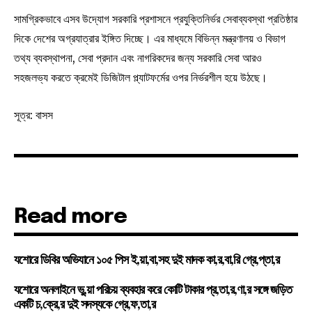
সামগ্রিকভাবে এসব উদ্যোগ সরকারি প্রশাসনে প্রযুক্তিনির্ভর সেবাব্যবস্থা প্রতিষ্ঠার
দিকে দেশের অগ্রযাত্রার ইঙ্গিত দিচ্ছে। এর মাধ্যমে বিভিন্ন মন্ত্রণালয় ও বিভাগ
তথ্য ব্যবস্থাপনা, সেবা প্রদান এবং নাগরিকদের জন্য সরকারি সেবা আরও
সহজলভ্য করতে ক্রমেই ডিজিটাল প্ল্যাটফর্মের ওপর নির্ভরশীল হয়ে উঠছে।
সূত্র: বাসস
Read more
যশোরে ডিবির অভিযানে ১০৫ পিস ই,য়া,বা,সহ দুই মাদক কা,র,বা,রি গ্রে,প্তা,র
যশোরে অনলাইনে ভু,য়া পরিচয় ব্যবহার করে কোটি টাকার প্র,তা,র,ণা,র সঙ্গে জড়িত
একটি চ,ক্রে,র দুই সদস্যকে গ্রে,ফ,তা,র