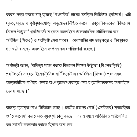
ব্যবসা সহজ করতে চালু হয়েছে ‘বাংলাবিজ’ নামের সমন্বিত ডিজিটাল প্ল্যাটফর্ম। এটি
দ্রুত, স্বচ্ছ ও পূর্বানুমানযোগ্য অনুমোদন নিশ্চিত করবে। রপ্তানিকারকেরা ‘বিজনেস
সিঙ্গেল উইন্ডো’ প্ল্যাটফর্মের মাধ্যমে অনলাইনে ইলেকট্রনিক সার্টিফিকেট অব
অরিজিন (সিওও) ও সংশ্লিষ্ট সেবা পাবেন। কোম্পানির নাম ছাড়পত্র ও নিবন্ধনও
৪৮ ঘণ্টার মধ্যে অনলাইনে সম্পন্ন করার পরিকল্পনা রয়েছে।
অর্থমন্ত্রী বলেন, ‘বাণিজ্য সহজ করতে বিজনেস সিঙ্গেল উইন্ডো (বিএসডব্লিউ)
প্ল্যাটফর্মের মাধ্যমে ইলেকট্রনিক সার্টিফিকেট অব অরিজিন (সিওও) প্রদানসহ
আন্তর্জাতিক বাণিজ্য মেলায় অংশগ্রহণসংক্রান্ত সেবা রপ্তানিকারকদের অনলাইনে
দেওয়া হচ্ছে।’
রাজস্ব ব্যবস্থাপনাও ডিজিটাল হচ্ছে। জাতীয় রাজস্ব বোর্ড (এনবিআর) স্বয়ংক্রিয়
ও ‘ফেসলেস’ কর ফেরত ব্যবস্থা চালু করছে। এর মাধ্যমে অতিরিক্ত পরিশোধিত
কর সরাসরি করদাতার ব্যাংক হিসাবে জমা হবে।