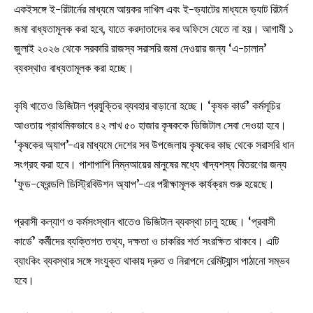
একইসঙ্গে ই-রিটার্নের মাধ্যমে আয়কর দাখিল এবং ই-ভ্যাটের মাধ্যমে ভ্যাট রিটার্ন
জমা বাধ্যতামূলক করা হবে, যাতে করদাতাদের কর অফিসে যেতে না হয়। আগামী ১
জুলাই ২০২৬ থেকে সরকারি রাজস্ব সরাসরি জমা দেওয়ার জন্য ‘এ-চালান’
ব্যবস্থাও বাধ্যতামূলক করা হচ্ছে।
কৃষি খাতেও ডিজিটাল প্রযুক্তির ব্যবহার বাড়ানো হচ্ছে। ‘কৃষক কার্ড’ কর্মসূচির
আওতায় প্রাথমিকভাবে ৪২ লাখ ৫০ হাজার কৃষককে ডিজিটাল সেবা দেওয়া হবে।
‘কৃষকের অ্যাপ’-এর মাধ্যমে দেশের সব উপজেলায় কৃষকের কাছ থেকে সরাসরি ধান
সংগ্রহ করা হবে। পাশাপাশি নিম্নআয়ের মানুষের মধ্যে খাদ্যশস্য বিতরণের জন্য
‘ফুড-ফ্রেন্ডলি ডিস্ট্রিবিউশন অ্যাপ’-এর পরীক্ষামূলক কার্যক্রম শুরু হয়েছে।
প্রবাসী কল্যাণ ও কর্মসংস্থান খাতেও ডিজিটাল ব্যবস্থা চালু হচ্ছে। ‘প্রবাসী
কার্ডে’ কর্মীদের ব্যক্তিগত তথ্য, দক্ষতা ও চাকরির শর্ত সংরক্ষিত থাকবে। এটি
ব্যাংকিং ব্যবস্থার সঙ্গে সংযুক্ত থাকায় দ্রুত ও নিরাপদে রেমিট্যান্স পাঠানো সম্ভব
হবে।