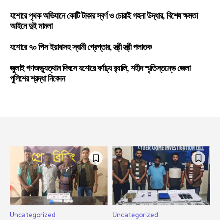
যশোরে পৃথক অভিযানে কোটি টাকার স্বর্ণ ও চোরাই গহনা উদ্ধার, বিশেষ ক্ষমতা
আইনে দুই মামলা
যশোরে ৭০ পিস ইয়াবাসহ স্বামী গ্রেপ্তার, স্ত্রী স্ত্রী পলাতক
জুলাই গণঅভ্যুত্থান দিবসে যশোরে বর্ণাঢ্য র‍্যালি, শহীদ স্মৃতিস্তম্ভে জেলা
পুলিশের শ্রদ্ধা নিবেদন
Uncategorized
Uncategorized