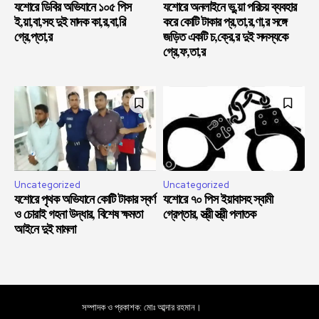
যশোরে ডিবির অভিযানে ১০৫ পিস
যশোরে অনলাইনে ভু,য়া পরিচয় ব্যবহার
ই,য়া,বা,সহ দুই মাদক কা,র,বা,রি
করে কোটি টাকার প্র,তা,র,ণা,র সঙ্গে
গ্রে,প্তা,র
জড়িত একটি চ,ক্রে,র দুই সদস্যকে
গ্রে,ফ,তা,র
Uncategorized
Uncategorized
যশোরে পৃথক অভিযানে কোটি টাকার স্বর্ণ
যশোরে ৭০ পিস ইয়াবাসহ স্বামী
ও চোরাই গহনা উদ্ধার, বিশেষ ক্ষমতা
গ্রেপ্তার, স্ত্রী স্ত্রী পলাতক
আইনে দুই মামলা
সম্পাদক ও প্রকাশক: মোঃ আব্দার রহমান।