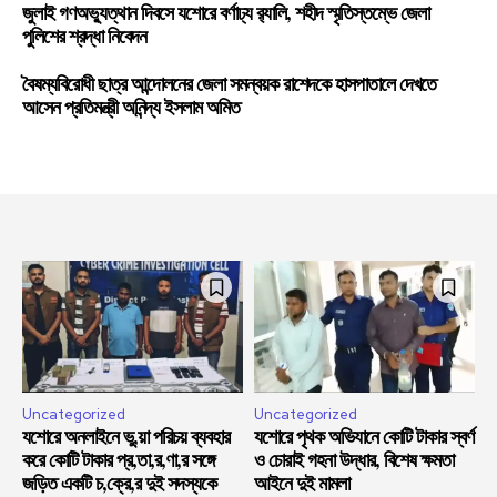
জুলাই গণঅভ্যুত্থান দিবসে যশোরে বর্ণাঢ্য র‍্যালি, শহীদ স্মৃতিস্তম্ভে জেলা
পুলিশের শ্রদ্ধা নিবেদন
বৈষম্যবিরোধী ছাত্র আন্দোলনের জেলা সমন্বয়ক রাশেদকে হাসপাতালে দেখতে
আসেন প্রতিমন্ত্রী অনিন্দ্য ইসলাম অমিত
Uncategorized
Uncategorized
যশোরে অনলাইনে ভু,য়া পরিচয় ব্যবহার
যশোরে পৃথক অভিযানে কোটি টাকার স্বর্ণ
করে কোটি টাকার প্র,তা,র,ণা,র সঙ্গে
ও চোরাই গহনা উদ্ধার, বিশেষ ক্ষমতা
জড়িত একটি চ,ক্রে,র দুই সদস্যকে
আইনে দুই মামলা