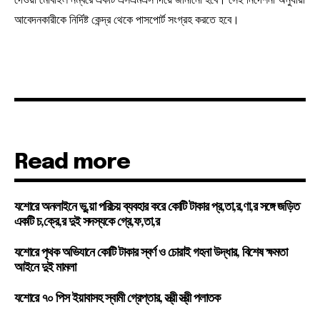
আবেদনকারীকে নির্দিষ্ট কেন্দ্র থেকে পাসপোর্ট সংগ্রহ করতে হবে।
Read more
যশোরে অনলাইনে ভু,য়া পরিচয় ব্যবহার করে কোটি টাকার প্র,তা,র,ণা,র সঙ্গে জড়িত
একটি চ,ক্রে,র দুই সদস্যকে গ্রে,ফ,তা,র
যশোরে পৃথক অভিযানে কোটি টাকার স্বর্ণ ও চোরাই গহনা উদ্ধার, বিশেষ ক্ষমতা
আইনে দুই মামলা
যশোরে ৭০ পিস ইয়াবাসহ স্বামী গ্রেপ্তার, স্ত্রী স্ত্রী পলাতক