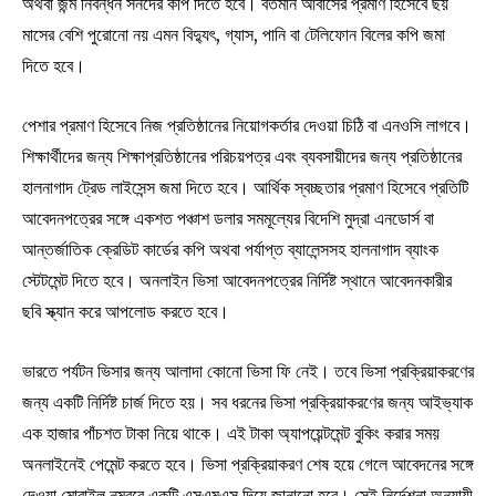
অথবা জন্ম নিবন্ধন সনদের কপি দিতে হবে। বর্তমান আবাসের প্রমাণ হিসেবে ছয়
মাসের বেশি পুরোনো নয় এমন বিদ্যুৎ, গ্যাস, পানি বা টেলিফোন বিলের কপি জমা
দিতে হবে।
পেশার প্রমাণ হিসেবে নিজ প্রতিষ্ঠানের নিয়োগকর্তার দেওয়া চিঠি বা এনওসি লাগবে।
শিক্ষার্থীদের জন্য শিক্ষাপ্রতিষ্ঠানের পরিচয়পত্র এবং ব্যবসায়ীদের জন্য প্রতিষ্ঠানের
হালনাগাদ ট্রেড লাইসেন্স জমা দিতে হবে। আর্থিক স্বচ্ছতার প্রমাণ হিসেবে প্রতিটি
আবেদনপত্রের সঙ্গে একশত পঞ্চাশ ডলার সমমূল্যের বিদেশি মুদ্রা এনডোর্স বা
আন্তর্জাতিক ক্রেডিট কার্ডের কপি অথবা পর্যাপ্ত ব্যালেন্সসহ হালনাগাদ ব্যাংক
স্টেটমেন্ট দিতে হবে। অনলাইন ভিসা আবেদনপত্রের নির্দিষ্ট স্থানে আবেদনকারীর
ছবি স্ক্যান করে আপলোড করতে হবে।
ভারতে পর্যটন ভিসার জন্য আলাদা কোনো ভিসা ফি নেই। তবে ভিসা প্রক্রিয়াকরণের
জন্য একটি নির্দিষ্ট চার্জ দিতে হয়। সব ধরনের ভিসা প্রক্রিয়াকরণের জন্য আইভ্যাক
এক হাজার পাঁচশত টাকা নিয়ে থাকে। এই টাকা অ্যাপয়েন্টমেন্ট বুকিং করার সময়
অনলাইনেই পেমেন্ট করতে হবে। ভিসা প্রক্রিয়াকরণ শেষ হয়ে গেলে আবেদনের সঙ্গে
দেওয়া মোবাইল নম্বরে একটি এসএমএস দিয়ে জানানো হবে। সেই নির্দেশনা অনুযায়ী