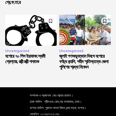
গ্রে,ফ,তা,র
Uncategorized
Uncategorized
যশোরে ৭০ পিস ইয়াবাসহ স্বামী
জুলাই গণঅভ্যুত্থান দিবসে যশোরে
গ্রেপ্তার, স্ত্রী স্ত্রী পলাতক
বর্ণাঢ্য র‍্যালি, শহীদ স্মৃতিস্তম্ভে জেলা
পুলিশের শ্রদ্ধা নিবেদন
সম্পাদক ও প্রকাশক: মোঃ আব্দার রহমান।
ঢাকা অফিস : গ্রীনওয়ে রোড,বড় মগবাজার, ঢাকা।
যশোর অফিস: পুরাতন কসবা বিমান বন্দর সড়ক, যশোর।
মোবাইল: ০১৭৬৩৭০৫০৪৯