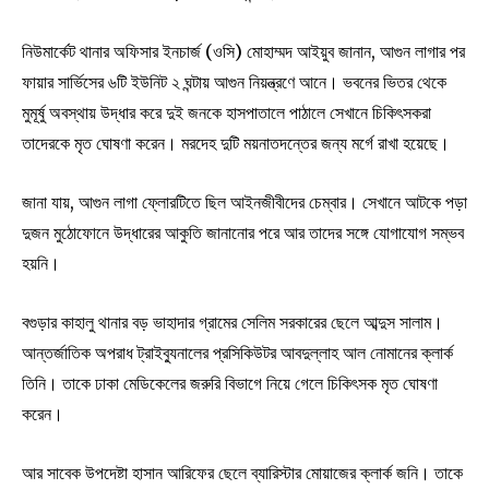
নিউমার্কেট থানার অফিসার ইনচার্জ (ওসি) মোহাম্মদ আইয়ুব জানান, আগুন লাগার পর
ফায়ার সার্ভিসের ৬টি ইউনিট ২ ঘন্টায় আগুন নিয়ন্ত্রণে আনে। ভবনের ভিতর থেকে
মুমূর্ষু অবস্থায় উদ্ধার করে দুই জনকে হাসপাতালে পাঠালে সেখানে চিকিৎসকরা
তাদেরকে মৃত ঘোষণা করেন। মরদেহ দুটি ময়নাতদন্তের জন্য মর্গে রাখা হয়েছে।
জানা যায়, আগুন লাগা ফ্লোরটিতে ছিল আইনজীবীদের চেম্বার। সেখানে আটকে পড়া
দুজন মুঠোফোনে উদ্ধারের আকুতি জানানোর পরে আর তাদের সঙ্গে যোগাযোগ সম্ভব
হয়নি।
বগুড়ার কাহালু থানার বড় ভাহাদার গ্রামের সেলিম সরকারের ছেলে আব্দুস সালাম।
আন্তর্জাতিক অপরাধ ট্রাইব্যুনালের প্রসিকিউটর আবদুল্লাহ আল নোমানের ক্লার্ক
তিনি। তাকে ঢাকা মেডিকেলের জরুরি বিভাগে নিয়ে গেলে চিকিৎসক মৃত ঘোষণা
করেন।
আর সাবেক উপদেষ্টা হাসান আরিফের ছেলে ব্যারিস্টার মোয়াজের ক্লার্ক জনি। তাকে