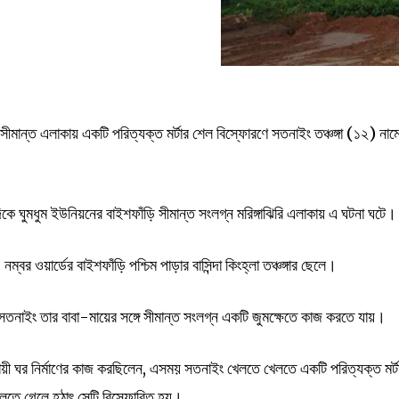
ম সীমান্ত এলাকায় একটি পরিত্যক্ত মর্টার শেল বিস্ফোরণে সতনাইং তঞ্চঙ্গা (১২) নাম
দিকে ঘুমধুম ইউনিয়নের বাইশফাঁড়ি সীমান্ত সংলগ্ন মরিঙ্গাঝিরি এলাকায় এ ঘটনা ঘটে।
ম্বর ওয়ার্ডের বাইশফাঁড়ি পশ্চিম পাড়ার বাসিন্দা কিংহ্লা তঞ্চঙ্গার ছেলে।
লে সতনাইং তার বাবা-মায়ের সঙ্গে সীমান্ত সংলগ্ন একটি জুমক্ষেতে কাজ করতে যায়।
থায়ী ঘর নির্মাণের কাজ করছিলেন, এসময় সতনাইং খেলতে খেলতে একটি পরিত্যক্ত মর্ট
খেলতে গেলে হঠাৎ সেটি বিস্ফোরিত হয়।