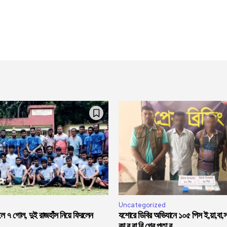
Uncategorized
লে ৭ গোল, দুই রাজহাঁস নিয়ে ফিরলেন
যশোরে ডিবির অভিযানে ১০৫ পিস ই,য়া,বা,
কা,র,বা,রি গ্রে,প্তা,র