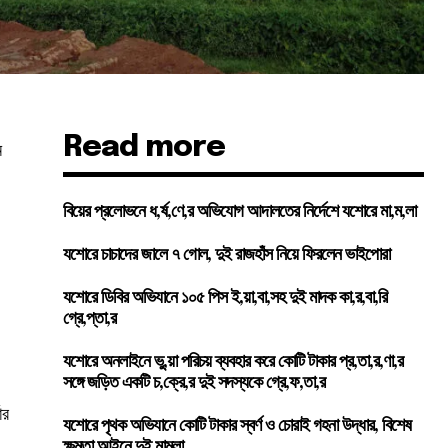
Read more
ে
বিয়ের প্রলোভনে ধ,র্ষ,ণে,র অভিযোগ আদালতের নির্দেশে যশোরে মা,ম,লা
যশোরে চাচাদের জালে ৭ গোল, দুই রাজহাঁস নিয়ে ফিরলেন ভাইপোরা
যশোরে ডিবির অভিযানে ১০৫ পিস ই,য়া,বা,সহ দুই মাদক কা,র,বা,রি
গ্রে,প্তা,র
যশোরে অনলাইনে ভু,য়া পরিচয় ব্যবহার করে কোটি টাকার প্র,তা,র,ণা,র
সঙ্গে জড়িত একটি চ,ক্রে,র দুই সদস্যকে গ্রে,ফ,তা,র
ার
যশোরে পৃথক অভিযানে কোটি টাকার স্বর্ণ ও চোরাই গহনা উদ্ধার, বিশেষ
ক্ষমতা আইনে দুই মামলা