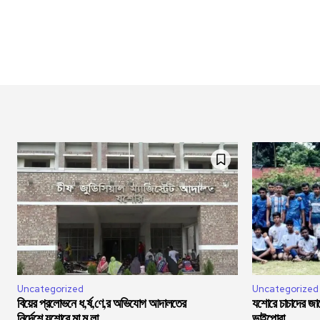
Uncategorized
Uncategorized
বিয়ের প্রলোভনে ধ,র্ষ,ণে,র অভিযোগ আদালতের
যশোরে চাচাদের জা
নির্দেশে যশোরে মা,ম,লা
ভাইপোরা