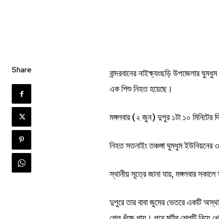
Share
বান্দরবানের নাইক্ষ্যংছড়ি উপজেলার ঘুমধু
এক শিশু নিহত হয়েছে।
মঙ্গলবার (২ জুন) দুপুর ১টা ১০ মিনিটের 
নিহত সতনাইং তঞ্চঙ্গা ঘুমধুম ইউনিয়নের ৩ ন
স্থানীয় সূত্রে জানা যায়, মঙ্গলবার সকা
দুপুরে তার বাবা জুমের ভেতরে একটি অস্
শেল খুঁজে পায়। পরে মর্টার শেলটি নিয়ে 