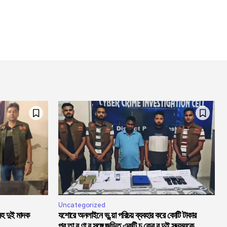
Uncategorized
সহ দুই মাদক
যশোরে অনলাইনে ভু,য়া পরিচয় ব্যবহার করে কোটি টাকার
প্র,তা,র,ণা,র সঙ্গে জড়িত একটি চ,ক্রে,র দুই সদস্যকে