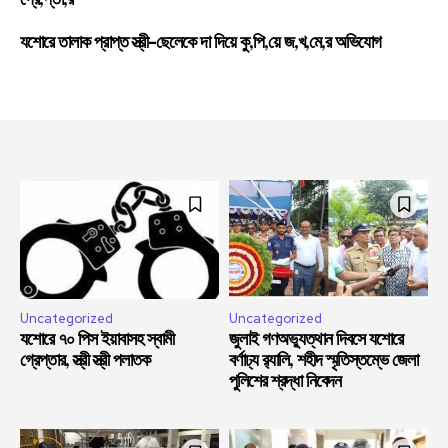
গ্রে,প্তা,র
যশোরে তালাক প্রাপ্ত স্ত্রী-ছেলেকে দা দিয়ে কু,পি,য়ে জ,খ,মে,র অভিযোগ
Uncategorized
Uncategorized
যশোরে ৭০ পিস ইয়াবাসহ স্বামী
জুলাই গণঅভ্যুত্থান দিবসে যশোরে
গ্রেপ্তার, স্ত্রী স্ত্রী পলাতক
বর্ণাঢ্য র‍্যালি, শহীদ স্মৃতিস্তম্ভে জেলা
পুলিশের শ্রদ্ধা নিবেদন