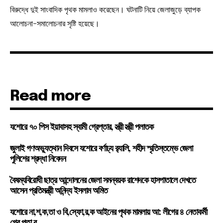
বিরুদ্ধে দুই সাংবাদিক পৃথক মামলাও করেছেন। ঘটনাটি নিয়ে জেলাজুড়ে ব্যাপক
আলোচনা-সমালোচনার সৃষ্টি হয়েছে।
Read more
যশোরে ৭০ পিস ইয়াবাসহ স্বামী গ্রেপ্তার, স্ত্রী স্ত্রী পলাতক
জুলাই গণঅভ্যুত্থান দিবসে যশোরে বর্ণাঢ্য র‍্যালি, শহীদ স্মৃতিস্তম্ভে জেলা
পুলিশের শ্রদ্ধা নিবেদন
বৈষম্যবিরোধী ছাত্র আন্দোলনের জেলা সমন্বয়ক রাশেদকে হাসপাতালে দেখতে
আসেন প্রতিমন্ত্রী অনিন্দ্য ইসলাম অমিত
যশোরে না,শ,ক,তা ও বি,স্ফো,র,ক আইনের পৃথক মামলায় আ: লীগের ৪ নেতাকর্মী