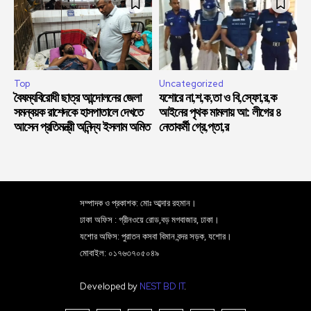
Top
Uncategorized
বৈষম্যবিরোধী ছাত্র আন্দোলনের জেলা
যশোরে না,শ,ক,তা ও বি,স্ফো,র,ক
সমন্বয়ক রাশেদকে হাসপাতালে দেখতে
আইনের পৃথক মামলায় আ: লীগের ৪
আসেন প্রতিমন্ত্রী অনিন্দ্য ইসলাম অমিত
নেতাকর্মী গ্রে,প্তা,র
সম্পাদক ও প্রকাশক: মোঃ আব্দার রহমান।
ঢাকা অফিস : গ্রীনওয়ে রোড,বড় মগবাজার, ঢাকা।
যশোর অফিস: পুরাতন কসবা বিমান বন্দর সড়ক, যশোর।
মোবাইল: ০১৭৬৩৭০৫০৪৯
Developed by
NEST BD IT
.