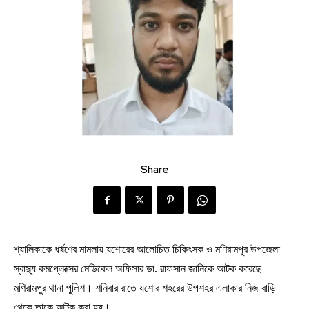
Share
শ্যালিকাকে ধর্ষণের মামলায় যশোরের আলোচিত চিকিৎসক ও মণিরামপুর উপজেলা
স্বাস্থ্য কমপ্লেক্সের মেডিকেল অফিসার ডা. রাফসান জানিকে আটক করেছে
মণিরামপুর থানা পুলিশ। শনিবার রাতে যশোর শহরের উপশহর এলাকার নিজ বাড়ি
থেকে তাকে আটক করা হয়।