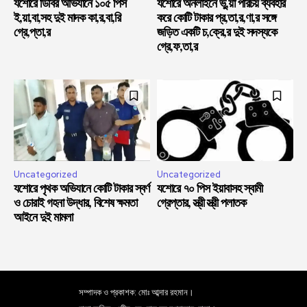
যশোরে ডিবির অভিযানে ১০৫ পিস
যশোরে অনলাইনে ভু,য়া পরিচয় ব্যবহার
ই,য়া,বা,সহ দুই মাদক কা,র,বা,রি
করে কোটি টাকার প্র,তা,র,ণা,র সঙ্গে
গ্রে,প্তা,র
জড়িত একটি চ,ক্রে,র দুই সদস্যকে
গ্রে,ফ,তা,র
Uncategorized
Uncategorized
যশোরে পৃথক অভিযানে কোটি টাকার স্বর্ণ
যশোরে ৭০ পিস ইয়াবাসহ স্বামী
ও চোরাই গহনা উদ্ধার, বিশেষ ক্ষমতা
গ্রেপ্তার, স্ত্রী স্ত্রী পলাতক
আইনে দুই মামলা
সম্পাদক ও প্রকাশক: মোঃ আব্দার রহমান।