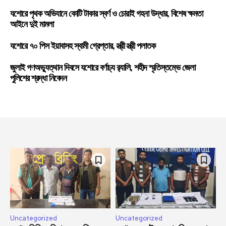
যশোরে পৃথক অভিযানে কোটি টাকার স্বর্ণ ও চোরাই গহনা উদ্ধার, বিশেষ ক্ষমতা
আইনে দুই মামলা
যশোরে ৭০ পিস ইয়াবাসহ স্বামী গ্রেপ্তার, স্ত্রী স্ত্রী পলাতক
জুলাই গণঅভ্যুত্থান দিবসে যশোরে বর্ণাঢ্য র‍্যালি, শহীদ স্মৃতিস্তম্ভে জেলা
পুলিশের শ্রদ্ধা নিবেদন
Uncategorized
Uncategorized