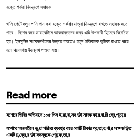
রক্তে শর্করা নিয়ন্ত্রণে সহায়ক
খালি পেটে হলুদ পানি পান করা রক্তে শর্করার মাত্রা নিয়ন্ত্রণে রাখতে সহায়ক হতে
পারে। বিশেষ করে ডায়াবেটিসে আক্রান্তদের জন্য এটি উপকারী হিসেবে বিবেচিত
হয়। ইনসুলিন সংবেদনশীলতা উন্নত করতেও হলুদ ইতিবাচক ভূমিকা রাখতে পারে
বলে গবেষণায় উল্লেখ পাওয়া যায়।
Read more
যশোরে ডিবির অভিযানে ১০৫ পিস ই,য়া,বা,সহ দুই মাদক কা,র,বা,রি গ্রে,প্তা,র
যশোরে অনলাইনে ভু,য়া পরিচয় ব্যবহার করে কোটি টাকার প্র,তা,র,ণা,র সঙ্গে জড়িত
একটি চ,ক্রে,র দুই সদস্যকে গ্রে,ফ,তা,র