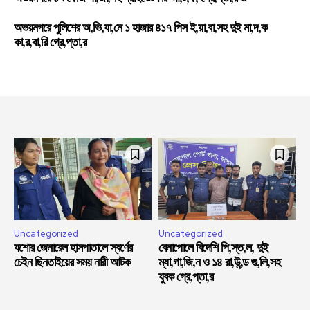
অভয়নগরে পুলিশের অ,ভি,যা,নে ১ হাজার ৪১৭ পিস ই,য়া,বা,সহ দুই মা,দ,ক
কা,র,বা,রি গ্রে,প্তা,র
Uncategorized
Uncategorized
যশোর জেনারেল হাসপাতালে স্বর্ণের
বেনাপোলে বিদেশি পি,স্ত,ল, দুই
চেইন ছিনতাইয়ের সময় নারী আটক
ম্যা,গা,জি,ন ও ১৪ রা,উ,ন্ড গু,লি,সহ
যুবক গ্রে,প্তা,র