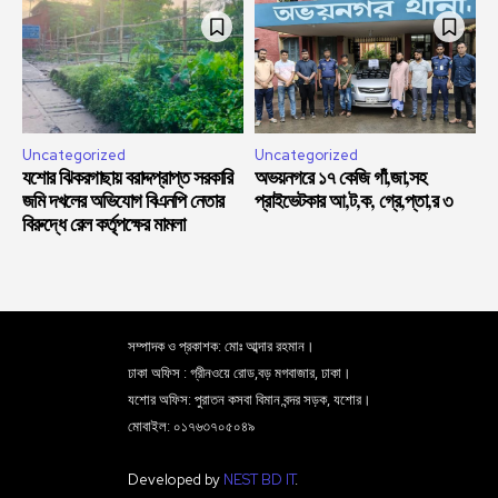
Uncategorized
Uncategorized
যশোর ঝিকরগাছায় বরাদ্দপ্রাপ্ত সরকারি
অভয়নগরে ১৭ কেজি গাঁ,জা,সহ
জমি দখলের অভিযোগ বিএনপি নেতার
প্রাইভেটকার আ,ট,ক, গ্রে,প্তা,র ৩
বিরুদ্ধে রেল কর্তৃপক্ষের মামলা
সম্পাদক ও প্রকাশক: মোঃ আব্দার রহমান।
ঢাকা অফিস : গ্রীনওয়ে রোড,বড় মগবাজার, ঢাকা।
যশোর অফিস: পুরাতন কসবা বিমান বন্দর সড়ক, যশোর।
মোবাইল: ০১৭৬৩৭০৫০৪৯
Developed by
NEST BD IT
.