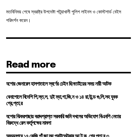
মতবিনিময় শেষে স্বরাষ্ট্র উপদেষ্টা পটুয়াখালী পুলিশ লাইনস ও কোস্টগার্ড বেইস
পরিদর্শন করেন।
Read more
যশোর জেনারেল হাসপাতালে স্বর্ণের চেইন ছিনতাইয়ের সময় নারী আটক
বেনাপোলে বিদেশি পি,স্ত,ল, দুই ম্যা,গা,জি,ন ও ১৪ রা,উ,ন্ড গু,লি,সহ যুবক
গ্রে,প্তা,র
যশোর ঝিকরগাছায় বরাদ্দপ্রাপ্ত সরকারি জমি দখলের অভিযোগ বিএনপি নেতার
বিরুদ্ধে রেল কর্তৃপক্ষের মামলা
অভয়নগরে ১৭ কেজি গাঁ,জা,সহ প্রাইভেটকার আ,ট,ক, গ্রে,প্তা,র ৩