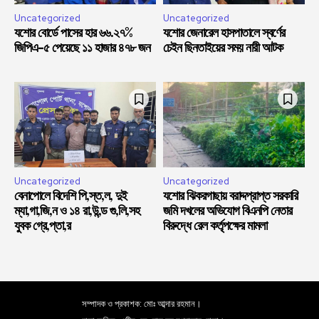
Uncategorized
Uncategorized
যশোর বোর্ডে পাসের হার ৬৬.২৭%
যশোর জেনারেল হাসপাতালে স্বর্ণের
জিপিএ-৫ পেয়েছে ১১ হাজার ৪৭৮ জন
চেইন ছিনতাইয়ের সময় নারী আটক
Uncategorized
Uncategorized
বেনাপোলে বিদেশি পি,স্ত,ল, দুই
যশোর ঝিকরগাছায় বরাদ্দপ্রাপ্ত সরকারি
ম্যা,গা,জি,ন ও ১৪ রা,উ,ন্ড গু,লি,সহ
জমি দখলের অভিযোগ বিএনপি নেতার
যুবক গ্রে,প্তা,র
বিরুদ্ধে রেল কর্তৃপক্ষের মামলা
সম্পাদক ও প্রকাশক: মোঃ আব্দার রহমান।