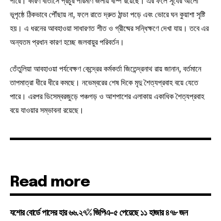
পারে। কারণ বাতাসে প্রচুর পরিমাণ জলীয় বাষ্প রয়েছে। এর ফলে সূর্যের আলো
ভূপৃষ্ঠে ঠিকভাবে পৌঁছায় না, ফলে রাতে দ্রুত ঠান্ডা পড়ে এবং ভোরে ঘন কুয়াশা সৃষ্টি
হয়। এ ধরনের আবহাওয়া সাধারণত শীত ও গ্রীষ্মের সন্ধিক্ষণে দেখা যায়। তবে এর
অন্যতম প্রধান কারণ হচ্ছে জলবায়ুর পরিবর্তন।
তেঁতুলিয়া আবহাওয়া পর্যবেক্ষণ কেন্দ্রের কর্মকর্তা জিতেন্দ্রনাথ রায় জানান, বর্তমানে
তাপমাত্রা ধীরে ধীরে কমছে। নভেম্বরের শেষ দিকে মৃদু শৈত্যপ্রবাহ বয়ে যেতে
পারে। এরপর ডিসেম্বরজুড়ে পঞ্চগড় ও আশপাশের এলাকায় একাধিক শৈত্যপ্রবাহ
বয়ে যাওয়ার সম্ভাবনা রয়েছে।
Read more
যশোর বোর্ডে পাসের হার ৬৬.২৭% জিপিএ-৫ পেয়েছে ১১ হাজার ৪৭৮ জন