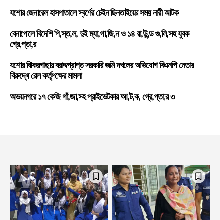
যশোর জেনারেল হাসপাতালে স্বর্ণের চেইন ছিনতাইয়ের সময় নারী আটক
বেনাপোলে বিদেশি পি,স্ত,ল, দুই ম্যা,গা,জি,ন ও ১৪ রা,উ,ন্ড গু,লি,সহ যুবক
গ্রে,প্তা,র
যশোর ঝিকরগাছায় বরাদ্দপ্রাপ্ত সরকারি জমি দখলের অভিযোগ বিএনপি নেতার
বিরুদ্ধে রেল কর্তৃপক্ষের মামলা
অভয়নগরে ১৭ কেজি গাঁ,জা,সহ প্রাইভেটকার আ,ট,ক, গ্রে,প্তা,র ৩