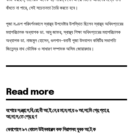
বাঁধতে না পারে, সেই সচেতনতা তৈরি করতে হবে।
পূজা মণ্ডপ পরিদর্শনকালে স্বাস্থ্য উপদেষ্টার উপস্থিত ছিলেন স্বাস্থ্য অধিদপ্তরের
মহাপরিচালক অধ্যাপক ডা. আবু জাফর, স্বাস্থ্য শিক্ষা অধিদপ্তরের মহাপরিচালক
অধ্যাপক ডা. নাজমুল হোসেন, গুলশান-বনানী পূজা উদযাপন কমিটির সভাপতি
জিতেন্দ্র নাথ ভৌমিক ও সাধারণ সম্পাদক অসিম জোয়ারদার।
Read more
যশোরে স,ন্ত্রা,স,বি,রো,ধী আ,ই,নে,র মা,ম,লা,য় ৬ আ,সা,মি গ্রে,প্তা,র,
আ,দা,ল,তে প্রে,র,ণ
বেনাপোলে ৯৭ বোতল উইনকারেক্স কফ সিরাপসহ যুবক আ,ট,ক