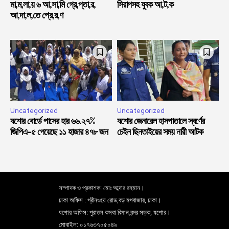
মা,ম,লা,য় ৬ আ,সা,মি গ্রে,প্তা,র,
সিরাপসহ যুবক আ,ট,ক
আ,দা,ল,তে প্রে,র,ণ
Uncategorized
Uncategorized
যশোর বোর্ডে পাসের হার ৬৬.২৭%
যশোর জেনারেল হাসপাতালে স্বর্ণের
জিপিএ-৫ পেয়েছে ১১ হাজার ৪৭৮ জন
চেইন ছিনতাইয়ের সময় নারী আটক
সম্পাদক ও প্রকাশক: মোঃ আব্দার রহমান।
ঢাকা অফিস : গ্রীনওয়ে রোড,বড় মগবাজার, ঢাকা।
যশোর অফিস: পুরাতন কসবা বিমান বন্দর সড়ক, যশোর।
মোবাইল: ০১৭৬৩৭০৫০৪৯