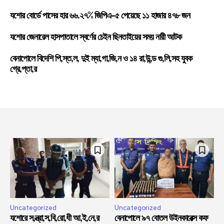
যশোর বোর্ডে পাসের হার ৬৬.২৭% জিপিএ-৫ পেয়েছে ১১ হাজার ৪৭৮ জন
যশোর জেনারেল হাসপাতালে স্বর্ণের চেইন ছিনতাইয়ের সময় নারী আটক
বেনাপোলে বিদেশি পি,স্ত,ল, দুই ম্যা,গা,জি,ন ও ১৪ রা,উ,ন্ড গু,লি,সহ যুবক
গ্রে,প্তা,র
Uncategorized
Uncategorized
যশোরে স,ন্ত্রা,স,বি,রো,ধী আ,ই,নে,র
বেনাপোলে ৯৭ বোতল উইনকারেক্স কফ