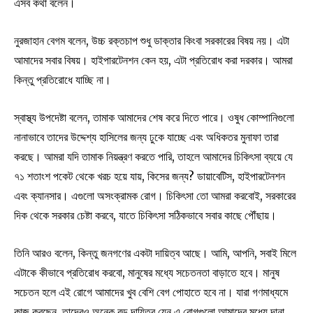
এসব কথা বলেন।
নুরজাহান বেগম বলেন, উচ্চ রক্তচাপ শুধু ডাক্তার কিংবা সরকারের বিষয় নয়। এটা
আমাদের সবার বিষয়। হাইপারটেনশন কেন হয়, এটা প্রতিরোধ করা দরকার। আমরা
কিন্তু প্রতিরোধে যাচ্ছি না।
স্বাস্থ্য উপদেষ্টা বলেন, তামাক আমাদের শেষ করে দিতে পারে। ওষুধ কোম্পানিগুলো
নানাভাবে তাদের উদ্দেশ্য হাসিলের জন্য ঢুকে যাচ্ছে এবং অধিকতর মুনাফা তারা
করছে। আমরা যদি তামাক নিয়ন্ত্রণ করতে পারি, তাহলে আমাদের চিকিৎসা ব্যয়ে যে
৭১ শতাংশ পকেট থেকে খরচ হয়ে যায়, কিসের জন্য? ডায়াবেটিস, হাইপারটেনশন
এবং ক্যানসার। এগুলো অসংক্রামক রোগ। চিকিৎসা তো আমরা করবোই, সরকারের
দিক থেকে সরকার চেষ্টা করবে, যাতে চিকিৎসা সঠিকভাবে সবার কাছে পৌঁছায়।
তিনি আরও বলেন, কিন্তু জনগণের একটা দায়িত্ব আছে। আমি, আপনি, সবাই মিলে
এটাকে কীভাবে প্রতিরোধ করবো, মানুষের মধ্যে সচেতনতা বাড়াতে হবে। মানুষ
সচেতন হলে এই রোগে আমাদের খুব বেশি বেগ পোহাতে হবে না। যারা গণমাধ্যমে
কাজ করছেন, তাদেরও অনেক বড় দায়িত্ব যেন এ রোগগুলো আমাদের মধ্যে দানা