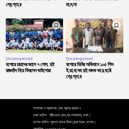
গ্রে,প্তা,র
মা,ম,লা
Uncategorized
Uncategorized
যশোরে চাচাদের জালে ৭ গোল, দুই
যশোরে ডিবির অভিযানে ১০৫ পিস
রাজহাঁস নিয়ে ফিরলেন ভাইপোরা
ই,য়া,বা,সহ দুই মাদক কা,র,বা,রি
গ্রে,প্তা,র
সম্পাদক ও প্রকাশক: মোঃ আব্দার রহমান।
ঢাকা অফিস : গ্রীনওয়ে রোড,বড় মগবাজার, ঢাকা।
যশোর অফিস: পুরাতন কসবা বিমান বন্দর সড়ক, যশোর।
মোবাইল: ০১৭৬৩৭০৫০৪৯