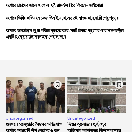
যশোরে চাচাদের জালে ৭ গোল, দুই রাজহাঁস নিয়ে ফিরলেন ভাইপোরা
যশোরে ডিবির অভিযানে ১০৫ পিস ই,য়া,বা,সহ দুই মাদক কা,র,বা,রি গ্রে,প্তা,র
যশোরে অনলাইনে ভু,য়া পরিচয় ব্যবহার করে কোটি টাকার প্র,তা,র,ণা,র সঙ্গে জড়িত
একটি চ,ক্রে,র দুই সদস্যকে গ্রে,ফ,তা,র
Uncategorized
Uncategorized
গুলশানে রেস্তোরাঁয় বৈঠকের অভিযোগে
বিয়ের প্রলোভনে ধ,র্ষ,ণে,র
যশোরে আওয়ামী লীগ নেতাসহ ৬ জন
অভিযোগ আদালতের নির্দেশে যশোরে