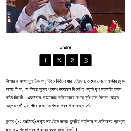
Share
পিআর বা সংখ্যানুপাতিক পদ্ধতিতে নির্বাচন যারা চাইছেন, তাদের কোনো মাস্টার প্ল্যান
আছে কি না, সে বিষয়ে সন্দেহ প্রকাশ করেছেন বিএনপির জ্যেষ্ঠ যুগ্ম মহাসচিব রুহুল
কবির রিজভী। একইসঙ্গে গণতন্ত্রের অভিযাত্রায় সংকট সৃষ্টি হলে ‘কালো ঘোড়ার
অনুপ্রবেশ’ হতে পারে বলেও আশঙ্কা প্রকাশ করেছেন তিনি।
বুধবার (১৫ অক্টোবর) দুপুরে নয়াপল্টনে দলের কেন্দ্রীয় কার্যালয়ে সাংবাদিকদের প্রশ্নের
জবাবে এ শঙ্কা প্রকাশ করেন রুহুল কবির রিজভী।