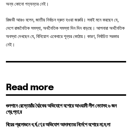
অন্য কোনো গত্যন্তর নেই।
রিজভী আরও বলেন, জাতীয় নির্বাচন দ্রুত হওয়া জরুরি। সবাই মনে করছেন যে,
দেশে রাজনৈতিক সমস্যা, অর্থনৈতিক সমস্যা দিন দিন বাড়ছে। আপনারা অর্থনৈতিক
অবস্থা দেখছেন যে, বিনিয়োগ একেবারে শূন্যর কোঠায়। কারণ, নির্বাচিত সরকার
নেই।
Read more
গুলশানে রেস্তোরাঁয় বৈঠকের অভিযোগে যশোরে আওয়ামী লীগ নেতাসহ ৬ জন
গ্রে,প্তা,র
বিয়ের প্রলোভনে ধ,র্ষ,ণে,র অভিযোগ আদালতের নির্দেশে যশোরে মা,ম,লা