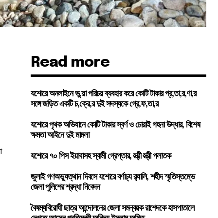
Read more
যশোরে অনলাইনে ভু,য়া পরিচয় ব্যবহার করে কোটি টাকার প্র,তা,র,ণা,র
সঙ্গে জড়িত একটি চ,ক্রে,র দুই সদস্যকে গ্রে,ফ,তা,র
যশোরে পৃথক অভিযানে কোটি টাকার স্বর্ণ ও চোরাই গহনা উদ্ধার, বিশেষ
ক্ষমতা আইনে দুই মামলা
া
যশোরে ৭০ পিস ইয়াবাসহ স্বামী গ্রেপ্তার, স্ত্রী স্ত্রী পলাতক
জুলাই গণঅভ্যুত্থান দিবসে যশোরে বর্ণাঢ্য র‍্যালি, শহীদ স্মৃতিস্তম্ভে
জেলা পুলিশের শ্রদ্ধা নিবেদন
বৈষম্যবিরোধী ছাত্র আন্দোলনের জেলা সমন্বয়ক রাশেদকে হাসপাতালে