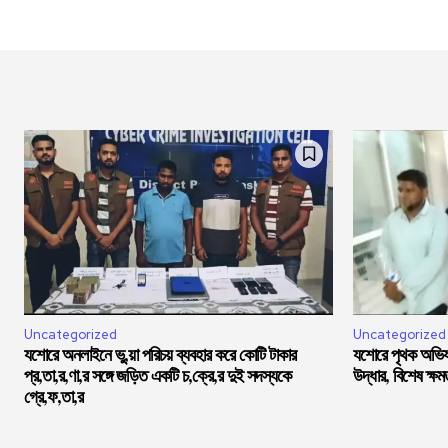
Uncategorized
Uncategorized
যশোরে অনলাইনে ভু,য়া পরিচয় ব্যবহার করে কোটি টাকার
যশোরে পৃথক অভিযা
প্র,তা,র,ণা,র সঙ্গে জড়িত একটি চ,ক্রে,র দুই সদস্যকে
উদ্ধার, বিশেষ ক্ষ
গ্রে,ফ,তা,র