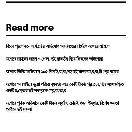
Read more
বিয়ের প্রলোভনে ধ,র্ষ,ণে,র অভিযোগ আদালতের নির্দেশে যশোরে মা,ম,লা
যশোরে চাচাদের জালে ৭ গোল, দুই রাজহাঁস নিয়ে ফিরলেন ভাইপোরা
যশোরে ডিবির অভিযানে ১০৫ পিস ই,য়া,বা,সহ দুই মাদক কা,র,বা,রি গ্রে,প্তা,র
যশোরে অনলাইনে ভু,য়া পরিচয় ব্যবহার করে কোটি টাকার প্র,তা,র,ণা,র সঙ্গে জড়িত
একটি চ,ক্রে,র দুই সদস্যকে গ্রে,ফ,তা,র
যশোরে পৃথক অভিযানে কোটি টাকার স্বর্ণ ও চোরাই গহনা উদ্ধার, বিশেষ ক্ষমতা
আইনে দুই মামলা