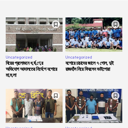
Uncategorized
Uncategorized
বিয়ের প্রলোভনে ধ,র্ষ,ণে,র
যশোরে চাচাদের জালে ৭ গোল, দুই
অভিযোগ আদালতের নির্দেশে যশোরে
রাজহাঁস নিয়ে ফিরলেন ভাইপোরা
মা,ম,লা