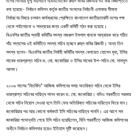
দলের সিনিয়র যুগ্ম মহাসচিব অ্যাডভোকেট রুহুল কবির রিজভীর সই করা বিজ্ঞপ্তিতে
বলা হয়েছে- নির্বাচন কমিশন কর্তৃক জাতীয় সংসদের নির্বাচনী এলাকার সীমানা
নির্ধারণের বিষয়ে চলমান কার্যক্রমের প্রেক্ষিতে বাংলাদেশ জাতীয়তাবাদী দলের পক্ষ
থেকে পর্যালোচনা ও সমন্বয়ের জন্য একটি কমিটি গঠন করা হয়েছে।
বিএনপির জাতীয় স্থায়ী কমিটির সদস্য নজরুল ইসলাম খানকে আহ্বায়ক করে গঠিত
পাঁচ সদ্যসের ওই কমিটিতে সদস্য সচিব হচ্ছেন রুহুল কবির রিজভী। অন্য তিন
সদস্য হলেন- বিএনপির জাতীয় নির্বাহী কমিটির সদস্য বেলায়েত হোসেন মৃধা, ইসির
সাবেক ভারপ্রাপ্ত সচিব ড. মো. জকোরিয়া ও ইসির সাবেক উপ-সচিব মো. সামসুল
আলম।
২০০৬ সালের ‘বিতর্কিত’ আজিজ কমিশনের সময় অতরিক্ত সচিব থেকে ইসির
ভারপ্রাপ্ত সচিবের দায়িত্ব পালন করেন ড. মো. জকোরিয়া। যদিও পরবর্তীতে সরকার
থেকে সচিব নিয়োগ দেওয়া হলে তিনি ফের অতিরিক্ত সচিবের দায়িত্বে ফিরে যান।
জকোরিয়ার পর আর কোনো কর্মকর্তা ইসি সচিবের দায়িত্ব পাননি। এর আগে সম
জাকারিয়া পদোন্নতি পেয়ে ইসি সচিব হয়েছিলেন, যিনি পরবর্তীতে আজিজ কমিশনের
অধীনে নির্বাচন কমিশনার হয়েও ইতিহাস সৃষ্টি করেছেন।