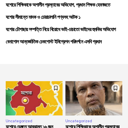
যশোরে শিক্ষিকাকে অশালীন প্রস্তাবের অভিযোগ, প্রধান শিক্ষক হেফাজতে
যশোর সীমান্তে মাদক ও চোরাচালানি পণ্যসহ আটক ১
যশোর চৌগাছায় সম্পত্তি নিয়ে বিরোধে ভাই-চাচাতো ভাইদের হুমকির অভিযোগ
বেনাপোল আন্তর্জাতিক চেকপোস্ট ইমিগ্রেশন পরিদর্শনে এসবি প্রধান
Uncategorized
Uncategorized
যশোরে ডেঙ্গুতে আক্রান্ত ১৬ জন
যশোরে শিক্ষিকাকে অশালীন প্রস্তাবের