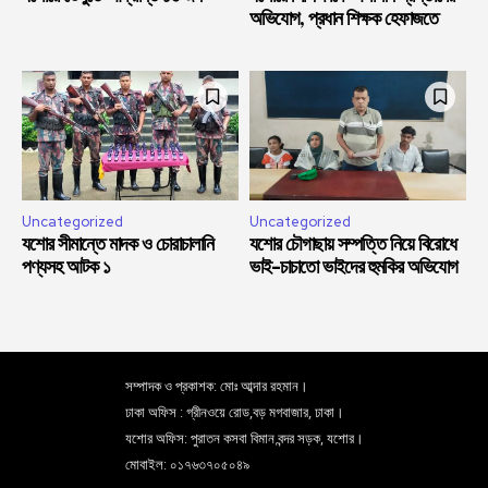
অভিযোগ, প্রধান শিক্ষক হেফাজতে
Uncategorized
Uncategorized
যশোর সীমান্তে মাদক ও চোরাচালানি
যশোর চৌগাছায় সম্পত্তি নিয়ে বিরোধে
পণ্যসহ আটক ১
ভাই-চাচাতো ভাইদের হুমকির অভিযোগ
সম্পাদক ও প্রকাশক: মোঃ আব্দার রহমান।
ঢাকা অফিস : গ্রীনওয়ে রোড,বড় মগবাজার, ঢাকা।
যশোর অফিস: পুরাতন কসবা বিমান বন্দর সড়ক, যশোর।
মোবাইল: ০১৭৬৩৭০৫০৪৯