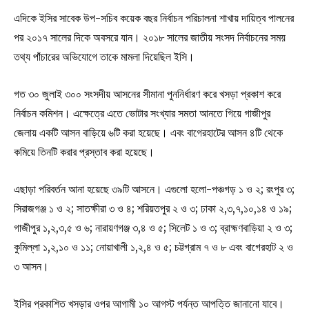
এদিকে ইসির সাবেক উপ-সচিব কয়েক বছর নির্বাচন পরিচালনা শাখায় দায়িত্ব পালনের
পর ২০১৭ সালের দিকে অবসরে যান। ২০১৮ সালের জাতীয় সংসদ নির্বাচনের সময়
তথ্য পাঁচারের অভিযোগে তাকে মামলা দিয়েছিল ইসি।
গত ৩০ জুলাই ৩০০ সংসদীয় আসনের সীমানা পুননির্ধারণ করে খসড়া প্রকাশ করে
নির্বাচন কমিশন। এক্ষেত্রে এতে ভোটার সংখ্যার সমতা আনতে গিয়ে গাজীপুর
জেলায় একটি আসন বাড়িয়ে ৬টি করা হয়েছে। এবং বাগেরহাটের আসন ৪টি থেকে
কমিয়ে তিনটি করার প্রস্তাব করা হয়েছে।
এছাড়া পরিবর্তন আনা হয়েছে ৩৯টি আসনে। এগুলো হলো-পঞ্চগড় ১ ও ২; রংপুর ৩;
সিরাজগঞ্জ ১ ও ২; সাতক্ষীরা ৩ ও ৪; শরিয়তপুর ২ ও ৩; ঢাকা ২,৩,৭,১০,১৪ ও ১৯;
গাজীপুর ১,২,৩,৫ ও ৬; নারায়ণগঞ্জ ৩,৪ ও ৫; সিলেট ১ ও ৩; ব্রাহ্মণবাড়িয়া ২ ও ৩;
কুমিল্লা ১,২,১০ ও ১১; নোয়াখালী ১,২,৪ ও ৫; চট্টগ্রাম ৭ ও ৮ এবং বাগেরহাট ২ ও
৩ আসন।
ইসির প্রকাশিত খসড়ার ওপর আগামী ১০ আগস্ট পর্যন্ত আপত্তি জানানো যাবে।