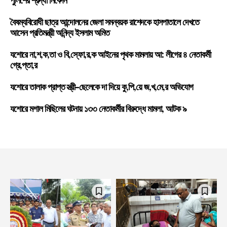
পুলিশের শ্রদ্ধা নিবেদন
বৈষম্যবিরোধী ছাত্র আন্দোলনের জেলা সমন্বয়ক রাশেদকে হাসপাতালে দেখতে
আসেন প্রতিমন্ত্রী অনিন্দ্য ইসলাম অমিত
যশোরে না,শ,ক,তা ও বি,স্ফো,র,ক আইনের পৃথক মামলায় আ: লীগের ৪ নেতাকর্মী
গ্রে,প্তা,র
যশোরে তালাক প্রাপ্ত স্ত্রী-ছেলেকে দা দিয়ে কু,পি,য়ে জ,খ,মে,র অভিযোগ
যশোরে মশাল মিছিলের ঘটনায় ১৩৩ নেতাকর্মীর বিরুদ্ধে মামলা, আটক ৯