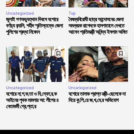
Uncategorized
Top
জুলাই গণঅভ্যুত্থান দিবসে যশোরে
বৈষম্যবিরোধী ছাত্র আন্দোলনের জেলা
বর্ণাঢ্য র‍্যালি, শহীদ স্মৃতিস্তম্ভে জেলা
সমন্বয়ক রাশেদকে হাসপাতালে দেখতে
পুলিশের শ্রদ্ধা নিবেদন
আসেন প্রতিমন্ত্রী অনিন্দ্য ইসলাম অমিত
Uncategorized
Uncategorized
যশোরে না,শ,ক,তা ও বি,স্ফো,র,ক
যশোরে তালাক প্রাপ্ত স্ত্রী-ছেলেকে দা
আইনের পৃথক মামলায় আ: লীগের ৪
দিয়ে কু,পি,য়ে জ,খ,মে,র অভিযোগ
নেতাকর্মী গ্রে,প্তা,র