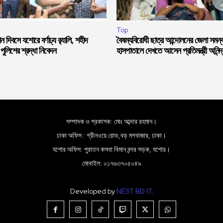
Top
 দিবসে যশোরে বর্ণাঢ্য র‍্যালি, শহীদ
বৈষম্যবিরোধী ছাত্র আন্দোলনের জেলা সমন্
 পুলিশের শ্রদ্ধা নিবেদন
হাসপাতালে দেখতে আসেন প্রতিমন্ত্রী অনিন
সম্পাদক ও প্রকাশক: মোঃ আব্দার রহমান।
ঢাকা অফিস : গ্রীনওয়ে রোড,বড় মগবাজার, ঢাকা।
যশোর অফিস: পুরাতন কসবা বিমান বন্দর সড়ক, যশোর।
মোবাইল: ০১৭৬৩৭০৫০৪৯
Developed by
NEST BD IT
.