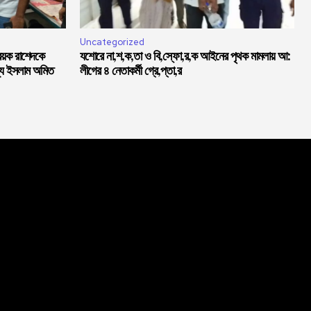
Uncategorized
বয়ক রাশেদকে
যশোরে না,শ,ক,তা ও বি,স্ফো,র,ক আইনের পৃথক মামলায় আ:
্দ্য ইসলাম অমিত
লীগের ৪ নেতাকর্মী গ্রে,প্তা,র