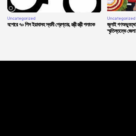
Uncategorized
Uncategorized
যশোরে ৭০ পিস ইয়াবাসহ স্বামী গ্রেপ্তার, স্ত্রী স্ত্রী পলাতক
জুলাই গণঅভ্যুত্থান
স্মৃতিস্তম্ভে জেলা