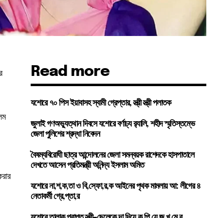
Read more
র
যশোরে ৭০ পিস ইয়াবাসহ স্বামী গ্রেপ্তার, স্ত্রী স্ত্রী পলাতক
লম
জুলাই গণঅভ্যুত্থান দিবসে যশোরে বর্ণাঢ্য র‍্যালি, শহীদ স্মৃতিস্তম্ভে
জেলা পুলিশের শ্রদ্ধা নিবেদন
বৈষম্যবিরোধী ছাত্র আন্দোলনের জেলা সমন্বয়ক রাশেদকে হাসপাতালে
দেখতে আসেন প্রতিমন্ত্রী অনিন্দ্য ইসলাম অমিত
করার
যশোরে না,শ,ক,তা ও বি,স্ফো,র,ক আইনের পৃথক মামলায় আ: লীগের ৪
নেতাকর্মী গ্রে,প্তা,র
যশোরে তালাক প্রাপ্ত স্ত্রী-ছেলেকে দা দিয়ে কু,পি,য়ে জ,খ,মে,র