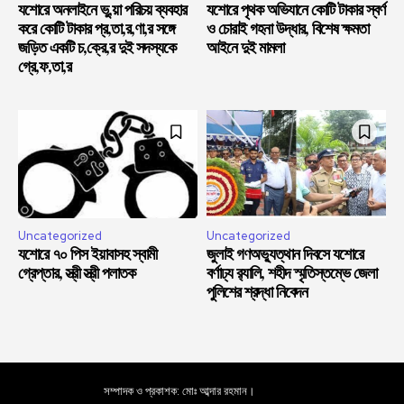
যশোরে অনলাইনে ভু,য়া পরিচয় ব্যবহার
যশোরে পৃথক অভিযানে কোটি টাকার স্বর্ণ
করে কোটি টাকার প্র,তা,র,ণা,র সঙ্গে
ও চোরাই গহনা উদ্ধার, বিশেষ ক্ষমতা
জড়িত একটি চ,ক্রে,র দুই সদস্যকে
আইনে দুই মামলা
গ্রে,ফ,তা,র
Uncategorized
Uncategorized
যশোরে ৭০ পিস ইয়াবাসহ স্বামী
জুলাই গণঅভ্যুত্থান দিবসে যশোরে
গ্রেপ্তার, স্ত্রী স্ত্রী পলাতক
বর্ণাঢ্য র‍্যালি, শহীদ স্মৃতিস্তম্ভে জেলা
পুলিশের শ্রদ্ধা নিবেদন
সম্পাদক ও প্রকাশক: মোঃ আব্দার রহমান।