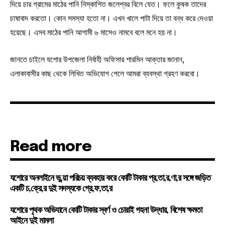
দিয়ে চার গ্রামের মাঠের পানি নিস্কাশিত জলেশ্বর বিলে যেত। ফলে কুষক তাদের
চাষাবাদ করতো। কোন সমস্যা হতো না। এখন খালে পাটা দিয়ে তা বন্ধ করে দেওয়া
হয়েছে। এসব মাঠের পানি আগামী ৬ মাসেও নামবে বলে মনে হয় না।
জানতে চাইলে যশোর উপজেলা নির্বাহী অফিসার শারমিন আক্তার জানান,
এলাকাবাসীর কাছ থেকে লিখিত অভিযোগ পেলে আমরা ব্যবস্থা গ্রহণ করবো।
Read more
যশোরে অনলাইনে ভু,য়া পরিচয় ব্যবহার করে কোটি টাকার প্র,তা,র,ণা,র সঙ্গে জড়িত
একটি চ,ক্রে,র দুই সদস্যকে গ্রে,ফ,তা,র
যশোরে পৃথক অভিযানে কোটি টাকার স্বর্ণ ও চোরাই গহনা উদ্ধার, বিশেষ ক্ষমতা
আইনে দুই মামলা