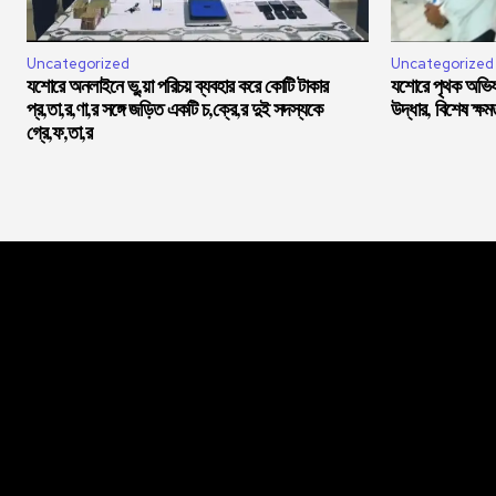
Uncategorized
Uncategorized
যশোরে অনলাইনে ভু,য়া পরিচয় ব্যবহার করে কোটি টাকার
যশোরে পৃথক অভিযা
প্র,তা,র,ণা,র সঙ্গে জড়িত একটি চ,ক্রে,র দুই সদস্যকে
উদ্ধার, বিশেষ ক্ষ
গ্রে,ফ,তা,র