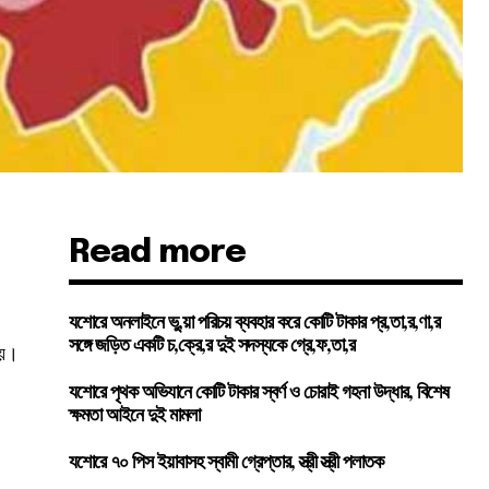
Read more
২
যশোরে অনলাইনে ভু,য়া পরিচয় ব্যবহার করে কোটি টাকার প্র,তা,র,ণা,র
সঙ্গে জড়িত একটি চ,ক্রে,র দুই সদস্যকে গ্রে,ফ,তা,র
হয়।
যশোরে পৃথক অভিযানে কোটি টাকার স্বর্ণ ও চোরাই গহনা উদ্ধার, বিশেষ
ক্ষমতা আইনে দুই মামলা
যশোরে ৭০ পিস ইয়াবাসহ স্বামী গ্রেপ্তার, স্ত্রী স্ত্রী পলাতক