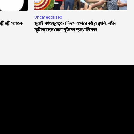
Uncategorized
্রী স্ত্রী পলাতক
জুলাই গণঅভ্যুত্থান দিবসে যশোরে বর্ণাঢ্য র‍্যালি, শহীদ
স্মৃতিস্তম্ভে জেলা পুলিশের শ্রদ্ধা নিবেদন