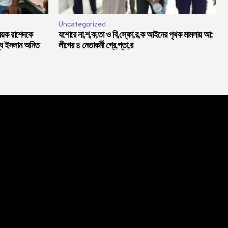
Uncategorized
বয়ক রাশেদকে
যশোরে না,শ,ক,তা ও বি,স্ফো,র,ক আইনের পৃথক মামলায় আ:
্দ্য ইসলাম অমিত
লীগের ৪ নেতাকর্মী গ্রে,প্তা,র