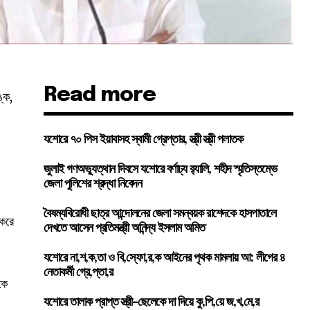
Read more
্ক,
যশোরে ৭০ পিস ইয়াবাসহ স্বামী গ্রেপ্তার, স্ত্রী স্ত্রী পলাতক
জুলাই গণঅভ্যুত্থান দিবসে যশোরে বর্ণাঢ্য র‍্যালি, শহীদ স্মৃতিস্তম্ভে
জেলা পুলিশের শ্রদ্ধা নিবেদন
বৈষম্যবিরোধী ছাত্র আন্দোলনের জেলা সমন্বয়ক রাশেদকে হাসপাতালে
 করে
দেখতে আসেন প্রতিমন্ত্রী অনিন্দ্য ইসলাম অমিত
যশোরে না,শ,ক,তা ও বি,স্ফো,র,ক আইনের পৃথক মামলায় আ: লীগের ৪
নেতাকর্মী গ্রে,প্তা,র
কে
যশোরে তালাক প্রাপ্ত স্ত্রী-ছেলেকে দা দিয়ে কু,পি,য়ে জ,খ,মে,র