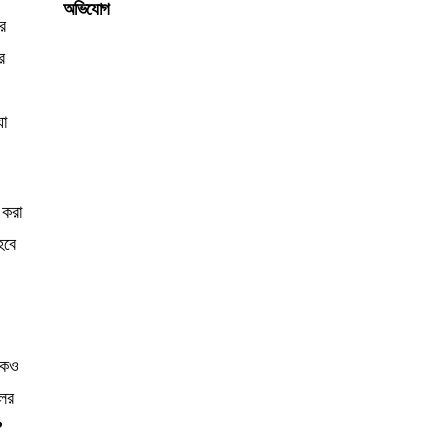
অভিযোগ
রে
র
যা
 করা
হবে
কেও
লের
’