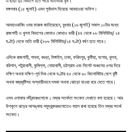
এ ছাড়া দুই বিভাগে হতে পারে অতিভারী বৃষ্টি।
মঙ্গলবার (১৫ জুলাই) এমন পূর্বাভাস দিয়েছে আবহাওয়া অফিস।
আবহাওয়াবিদ ওমর ফারুক জানিয়েছেন, বুধবার (১৬ জুলাই) সকাল ১০টার মধ্যে
রাজশাহী ও খুলনা বিভাগের কোথাও কোথাও ভারী (৪৪ থেকে ৮৮ মিলিমিটার/ ২৪
ঘণ্টা) থেকে অতি ভারী (>৮৮ মিলিমিটার/২৪ ঘণ্টা) বর্ষণ হতে পারে।
এদিকে রাজশাহী, পাবনা, বগুড়া, টাঙ্গাইল, ঢাকা, ফরিদপুর, কুষ্টিয়া, যশোর, খুলনা,
বরিশাল, পটুয়াখালী, কুমিল্লা, নোয়াখালী, চট্টগ্রাম এবং সিলেট অঞ্চলের ওপর দিয়ে
দক্ষিণ অথবা দক্ষিণ-পূর্ব দিক থেকে ঘণ্টায় ৪৫ থেকে ৬০ কিলোমিটার বেগে বৃষ্টি
অথবা বজ্রবৃষ্টিসহ অস্থায়ীভাবে দমকা অথবা ঝোড়ো হাওয়া বয়ে যেতে পারে।
এসব এলাকার নদীবন্দরগুলোকে ১ নম্বর সতর্কতা সংকেত দেখাতে বলা হয়েছে। আর
উপকূলে ঝড়ের আশঙ্কায় সমুদ্রবন্দরগুলোতেও বহাল রাখা হয়েছে তিন নম্বর সতর্ক
সংকেত।