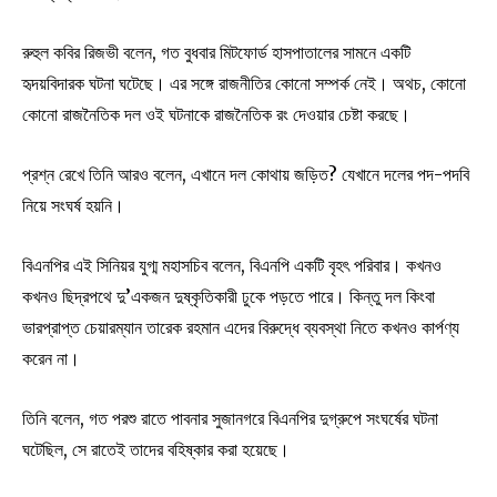
রুহুল কবির রিজভী বলেন, গত বুধবার মিটফোর্ড হাসপাতালের সামনে একটি
হৃদয়বিদারক ঘটনা ঘটেছে। এর সঙ্গে রাজনীতির কোনো সম্পর্ক নেই। অথচ, কোনো
কোনো রাজনৈতিক দল ওই ঘটনাকে রাজনৈতিক রং দেওয়ার চেষ্টা করছে।
প্রশ্ন রেখে তিনি আরও বলেন, এখানে দল কোথায় জড়িত? যেখানে দলের পদ-পদবি
নিয়ে সংঘর্ষ হয়নি।
বিএনপির এই সিনিয়র যুগ্ম মহাসচিব বলেন, বিএনপি একটি বৃহৎ পরিবার। কখনও
কখনও ছিদ্রপথে দু’একজন দুষ্কৃতিকারী ঢুকে পড়তে পারে। কিন্তু দল কিংবা
ভারপ্রাপ্ত চেয়ারম্যান তারেক রহমান এদের বিরুদ্ধে ব্যবস্থা নিতে কখনও কার্পণ্য
করেন না।
তিনি বলেন, গত পরশু রাতে পাবনার সুজানগরে বিএনপির দুগ্রুপে সংঘর্ষের ঘটনা
ঘটেছিল, সে রাতেই তাদের বহিষ্কার করা হয়েছে।