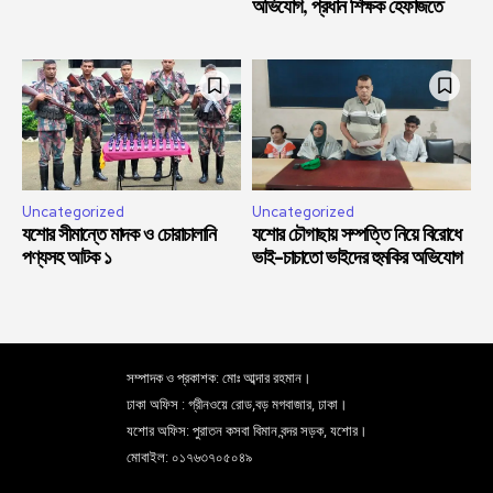
অভিযোগ, প্রধান শিক্ষক হেফাজতে
Uncategorized
Uncategorized
যশোর সীমান্তে মাদক ও চোরাচালানি
যশোর চৌগাছায় সম্পত্তি নিয়ে বিরোধে
পণ্যসহ আটক ১
ভাই-চাচাতো ভাইদের হুমকির অভিযোগ
সম্পাদক ও প্রকাশক: মোঃ আব্দার রহমান।
ঢাকা অফিস : গ্রীনওয়ে রোড,বড় মগবাজার, ঢাকা।
যশোর অফিস: পুরাতন কসবা বিমান বন্দর সড়ক, যশোর।
মোবাইল: ০১৭৬৩৭০৫০৪৯