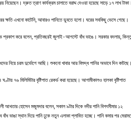
্রয় নিয়েছেন। দ্রুত ত্রাণ কার্যক্রম চালাতে বরাদ্দ দেওয়া হয়েছে সাড়ে ১৭ লাখ টাকা
রের ক্ষতি এখনো কাটেনি, আবারও পানিতে ডুবতে হলো। ঘরের সবকিছু ভেসে গেছে।
্ষোভ প্রকাশ করে বলেন, প্রতিবছরই জুলাই-আগস্টে বাঁধ ভাঙে। সরকার বদলায়, কিন্ত
বৃদ্ধদের নিয়ে চরম দুর্ভোগে আছি। শুকনো খাবার আর বিশুদ্ধ পানির অভাবে দিন কাটছে
্টায় ৭৬ মিলিমিটার বৃষ্টিপাত রেকর্ড করা হয়েছে। আগামীকালও হালকা বৃষ্টিপাত
রকৌশলী আখতার হোসেন মজুমদার বলেন, সকাল ৯টার দিকে নদীর পানি বিপৎসীমার ১২
বে বাঁধ ভাঙা স্থান দিয়ে পানি ঢুকে নতুন এলাকা প্লাবিত হচ্ছে। পানি কমার পর মেরাম