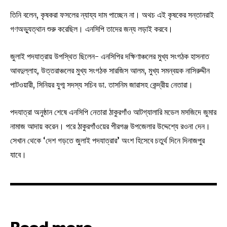
তিনি বলেন, কৃষকরা ফসলের ন্যায্য দাম পাচ্ছেন না। অথচ এই কৃষকের সন্তানরাই
গণঅভ্যুত্থান শুরু করেছিল। এনসিপি তাদের জন্য লড়াই করবে।
জুলাই পদযাত্রায় উপস্থিত ছিলেন- এনসিপির দক্ষিণাঞ্চলের মুখ্য সংগঠক হাসনাত
আবদুল্লাহ, উত্তরাঞ্চলের মুখ্য সংগঠক সারজিস আলম, মুখ্য সমন্বয়ক নাসিরুদ্দীন
পাটওয়ারী, সিনিয়র যুগ্ম সদস্য সচিব ডা. তাসনিম জারাসহ কেন্দ্রীয় নেতারা।
পদযাত্রা অনুষ্ঠান শেষে এনসিপি নেতারা ঠাকুরগাঁও আটগ্যালারি মডেল মসজিদে জুমার
নামাজ আদায় করেন। পরে ঠাকুরগাঁওয়ের পীরগঞ্জ উপজেলার উদ্দেশ্যে রওনা দেন।
সেখান থেকে ‘দেশ গড়তে জুলাই পদযাত্রার’ অংশ হিসেবে চতুর্থ দিনে দিনাজপুর
যাবে।