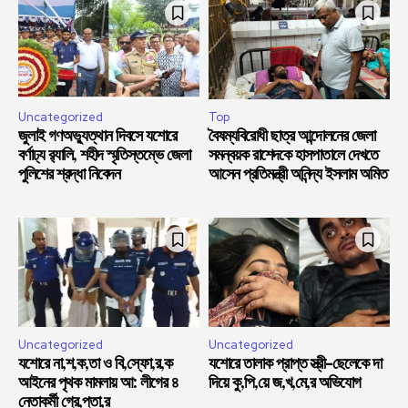
Uncategorized
Top
জুলাই গণঅভ্যুত্থান দিবসে যশোরে
বৈষম্যবিরোধী ছাত্র আন্দোলনের জেলা
বর্ণাঢ্য র‍্যালি, শহীদ স্মৃতিস্তম্ভে জেলা
সমন্বয়ক রাশেদকে হাসপাতালে দেখতে
পুলিশের শ্রদ্ধা নিবেদন
আসেন প্রতিমন্ত্রী অনিন্দ্য ইসলাম অমিত
Uncategorized
Uncategorized
যশোরে না,শ,ক,তা ও বি,স্ফো,র,ক
যশোরে তালাক প্রাপ্ত স্ত্রী-ছেলেকে দা
আইনের পৃথক মামলায় আ: লীগের ৪
দিয়ে কু,পি,য়ে জ,খ,মে,র অভিযোগ
নেতাকর্মী গ্রে,প্তা,র