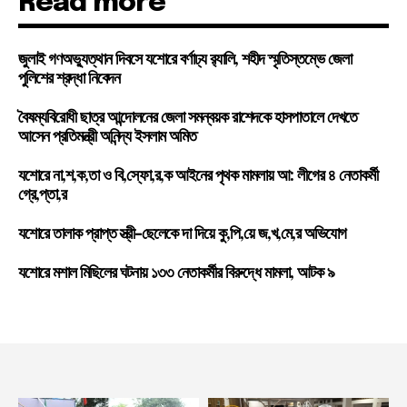
Read more
জুলাই গণঅভ্যুত্থান দিবসে যশোরে বর্ণাঢ্য র‍্যালি, শহীদ স্মৃতিস্তম্ভে জেলা
পুলিশের শ্রদ্ধা নিবেদন
বৈষম্যবিরোধী ছাত্র আন্দোলনের জেলা সমন্বয়ক রাশেদকে হাসপাতালে দেখতে
আসেন প্রতিমন্ত্রী অনিন্দ্য ইসলাম অমিত
যশোরে না,শ,ক,তা ও বি,স্ফো,র,ক আইনের পৃথক মামলায় আ: লীগের ৪ নেতাকর্মী
গ্রে,প্তা,র
যশোরে তালাক প্রাপ্ত স্ত্রী-ছেলেকে দা দিয়ে কু,পি,য়ে জ,খ,মে,র অভিযোগ
যশোরে মশাল মিছিলের ঘটনায় ১৩৩ নেতাকর্মীর বিরুদ্ধে মামলা, আটক ৯