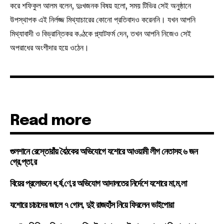
করে শফিকুল আলম বলেন, দুঃখজনক বিষয় হলো, সময় টিভির সেই অনুষ্ঠানে
উপস্থাপক এই নির্লজ্জ মিথ্যাচারের কোনো প্রতিবাদও করেননি। যখন আপনি
মিথ্যাবাদী ও বিভ্রান্তিকর কণ্ঠকে প্ল্যাটফর্ম দেন, তখন আপনি নিজেও সেই
অপরাধের অংশীদার হয়ে ওঠেন।
Read more
গুলশানে রেস্তোরাঁয় বৈঠকের অভিযোগে যশোরে আওয়ামী লীগ নেতাসহ ৬ জন
গ্রে,প্তা,র
বিয়ের প্রলোভনে ধ,র্ষ,ণে,র অভিযোগ আদালতের নির্দেশে যশোরে মা,ম,লা
যশোরে চাচাদের জালে ৭ গোল, দুই রাজহাঁস নিয়ে ফিরলেন ভাইপোরা