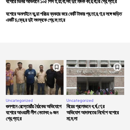
যশোরে ডিবির অভিযানে ১০৫ পিস ই,য়া,বা,সহ দুই মাদক কা,র,বা,রি গ্রে,প্তা,র
যশোরে অনলাইনে ভু,য়া পরিচয় ব্যবহার করে কোটি টাকার প্র,তা,র,ণা,র সঙ্গে জড়িত
একটি চ,ক্রে,র দুই সদস্যকে গ্রে,ফ,তা,র
Uncategorized
Uncategorized
গুলশানে রেস্তোরাঁয় বৈঠকের অভিযোগে
বিয়ের প্রলোভনে ধ,র্ষ,ণে,র
যশোরে আওয়ামী লীগ নেতাসহ ৬ জন
অভিযোগ আদালতের নির্দেশে যশোরে
গ্রে,প্তা,র
মা,ম,লা