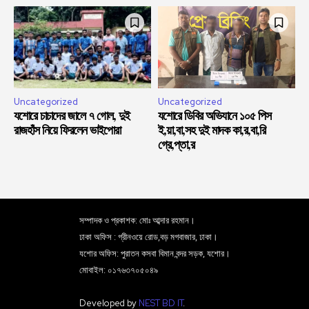
Uncategorized
Uncategorized
যশোরে চাচাদের জালে ৭ গোল, দুই
যশোরে ডিবির অভিযানে ১০৫ পিস
রাজহাঁস নিয়ে ফিরলেন ভাইপোরা
ই,য়া,বা,সহ দুই মাদক কা,র,বা,রি
গ্রে,প্তা,র
সম্পাদক ও প্রকাশক: মোঃ আব্দার রহমান।
ঢাকা অফিস : গ্রীনওয়ে রোড,বড় মগবাজার, ঢাকা।
যশোর অফিস: পুরাতন কসবা বিমান বন্দর সড়ক, যশোর।
মোবাইল: ০১৭৬৩৭০৫০৪৯
Developed by
NEST BD IT
.