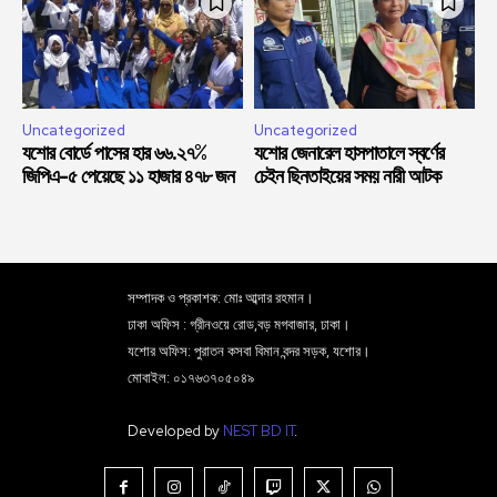
Uncategorized
Uncategorized
যশোর বোর্ডে পাসের হার ৬৬.২৭%
যশোর জেনারেল হাসপাতালে স্বর্ণের
জিপিএ-৫ পেয়েছে ১১ হাজার ৪৭৮ জন
চেইন ছিনতাইয়ের সময় নারী আটক
সম্পাদক ও প্রকাশক: মোঃ আব্দার রহমান।
ঢাকা অফিস : গ্রীনওয়ে রোড,বড় মগবাজার, ঢাকা।
যশোর অফিস: পুরাতন কসবা বিমান বন্দর সড়ক, যশোর।
মোবাইল: ০১৭৬৩৭০৫০৪৯
Developed by
NEST BD IT
.