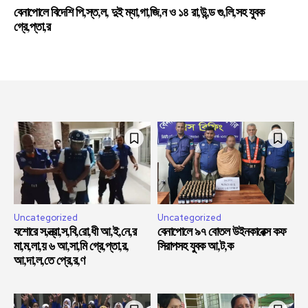
বেনাপোলে বিদেশি পি,স্ত,ল, দুই ম্যা,গা,জি,ন ও ১৪ রা,উ,ন্ড গু,লি,সহ যুবক
গ্রে,প্তা,র
Uncategorized
Uncategorized
যশোরে স,ন্ত্রা,স,বি,রো,ধী আ,ই,নে,র
বেনাপোলে ৯৭ বোতল উইনকারেক্স কফ
মা,ম,লা,য় ৬ আ,সা,মি গ্রে,প্তা,র,
সিরাপসহ যুবক আ,ট,ক
আ,দা,ল,তে প্রে,র,ণ