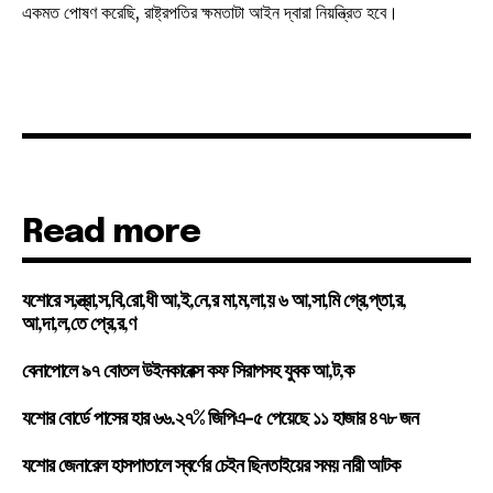
একমত পোষণ করেছি, রাষ্ট্রপতির ক্ষমতাটা আইন দ্বারা নিয়ন্ত্রিত হবে।
Read more
যশোরে স,ন্ত্রা,স,বি,রো,ধী আ,ই,নে,র মা,ম,লা,য় ৬ আ,সা,মি গ্রে,প্তা,র,
আ,দা,ল,তে প্রে,র,ণ
বেনাপোলে ৯৭ বোতল উইনকারেক্স কফ সিরাপসহ যুবক আ,ট,ক
যশোর বোর্ডে পাসের হার ৬৬.২৭% জিপিএ-৫ পেয়েছে ১১ হাজার ৪৭৮ জন
যশোর জেনারেল হাসপাতালে স্বর্ণের চেইন ছিনতাইয়ের সময় নারী আটক