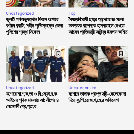
Uncategorized
Top
জুলাই গণঅভ্যুত্থান দিবসে যশোরে
বৈষম্যবিরোধী ছাত্র আন্দোলনের জেলা
বর্ণাঢ্য র‍্যালি, শহীদ স্মৃতিস্তম্ভে জেলা
সমন্বয়ক রাশেদকে হাসপাতালে দেখতে
পুলিশের শ্রদ্ধা নিবেদন
আসেন প্রতিমন্ত্রী অনিন্দ্য ইসলাম অমিত
Uncategorized
Uncategorized
যশোরে না,শ,ক,তা ও বি,স্ফো,র,ক
যশোরে তালাক প্রাপ্ত স্ত্রী-ছেলেকে দা
আইনের পৃথক মামলায় আ: লীগের ৪
দিয়ে কু,পি,য়ে জ,খ,মে,র অভিযোগ
নেতাকর্মী গ্রে,প্তা,র