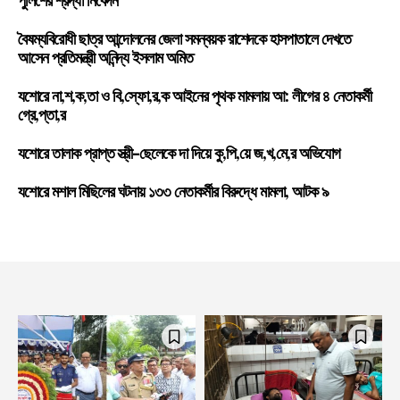
পুলিশের শ্রদ্ধা নিবেদন
বৈষম্যবিরোধী ছাত্র আন্দোলনের জেলা সমন্বয়ক রাশেদকে হাসপাতালে দেখতে
আসেন প্রতিমন্ত্রী অনিন্দ্য ইসলাম অমিত
যশোরে না,শ,ক,তা ও বি,স্ফো,র,ক আইনের পৃথক মামলায় আ: লীগের ৪ নেতাকর্মী
গ্রে,প্তা,র
যশোরে তালাক প্রাপ্ত স্ত্রী-ছেলেকে দা দিয়ে কু,পি,য়ে জ,খ,মে,র অভিযোগ
যশোরে মশাল মিছিলের ঘটনায় ১৩৩ নেতাকর্মীর বিরুদ্ধে মামলা, আটক ৯