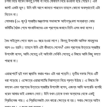
চশমা নিয়ে যাবেন কিন্তু চশমা না নিয়ে মোবাইল নিয়ে রওয়ানা হয়ে গেছেন। এটা
জাস্ট একটা ভুল। উনি যদি আগে জানতে পারতেন তাহলে কোনো অবস্থাতেই এটা
নিতেন না।
সোমবার (৩০ জুন) স্বরাষ্ট্র মন্ত্রণালয় সভাকক্ষে আইনশৃঙ্খলা সংক্রান্ত কোর
কমিটির বৈঠক শেষে সাংবাদিকদের এক প্রশ্নের জবাবে তিনি এসব কথা বলেন।
বৈধ লাইসেন্স পেতে বয়স ৩০ বছর হওয়া লাগে। কিন্তু উপদেষ্টা আসিফ মাহমুদের
বয়স ৩০ হয়নি। তাহলে উনি এটা কীভাবে পেলেন? এমন প্রশ্নের উত্তরে স্বরাষ্ট্র
উপদেষ্টা বলেন, আমি যেহেতু ওই আইনটা দেখিনি সেহেতু এ বিষয়ে আমি কিছু বলতে
পারবো না।
এয়ারপোর্টে দুই দফা স্ক্যানিং করার পরও এটা ধরা পড়েনি। তৃতীয় দফায় গিয়ে এটি
ধরা পড়েছে। এক্ষেত্রে এয়ারপোর্টের নিরাপত্তা নিয়ে প্রশ্ন উঠছে। এ বিষয়ে কি
বলবেন এমন প্রশ্নের উত্তরে স্বরাষ্ট্র উপদেষ্টা বলেন, এজন্য আমি অলরেডি বলেছি
ধরেন আমার ভাই একজন নেতা। উনি যখন ঢোকে তখন অন্যদের থেকে একটু
প্রিভিলেজ পায়। এ প্রিভিলেজটা যেন কারো ক্ষেত্রে না হয়। সবার ক্ষেত্রে আইন